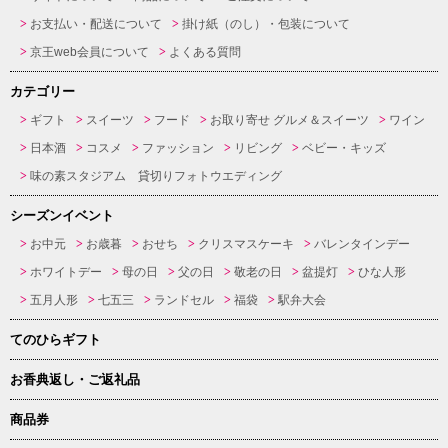
お支払い・配送について
掛け紙（のし）・包装について
京王web会員について
よくある質問
カテゴリー
ギフト
スイーツ
フード
お取り寄せ グルメ＆スイーツ
ワイン
日本酒
コスメ
ファッション
リビング
ベビー・キッズ
味の素スタジアム 貸切りフォトウエディング
シーズンイベント
お中元
お歳暮
おせち
クリスマスケーキ
バレンタインデー
ホワイトデー
母の日
父の日
敬老の日
盆提灯
ひな人形
五月人形
七五三
ランドセル
福袋
駅弁大会
てのひらギフト
お香典返し・ご返礼品
商品券