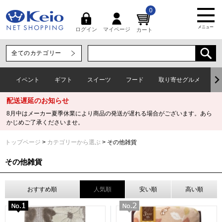
0
メニュー
マイページ
ログイン
カート
イベント
ギフト
スイーツ
フード
取り寄せグルメ
ワ
配送遅延のお知らせ
8月中はメーカー夏季休業により商品の発送が遅れる場合がございます。あら
かじめご了承くださいませ。
トップページ
カテゴリーから選ぶ
その他雑貨
その他雑貨
おすすめ順
人気順
安い順
高い順