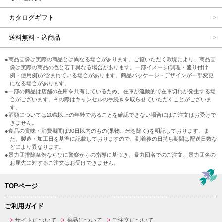
カタログギフト
送料無料・込商品
●商品画像は実際の商品とは異なる場合があります。ご覧いただく環境により、商品画
像は実際の商品の色と若干異なる場合があります。一部イメージ(調理・盛り付け
例・使用例)が含まれている場合があります。商品パッケージ・デザインが一部変更
になる場合があります。
●一部の商品は店舗の在庫を共有しているため、在庫が流動的で在庫切れが発生する場
合がございます。その際はキャンセルの手続きを取らせていただくことがございま
す。
●酒類については20歳以上の年齢であることを確認できない場合にはご注文はお受けで
きません。
●食品の賞味・消費期間は90日以内のもの(果物、米を除く)を明記しております。ま
た、製造・加工日を基準に記載しておりますので、到着後の日持ち期間は配送日数な
どにより異なります。
●暴力団排除条例ならびに警察からの指導に基づき、暴力団名でのご注文、暴力団名の
お届先に対するご注文はお受けできません。
TOPページ
ご利用ガイド
サイトについて
商品について
ご注文について