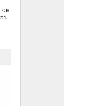
ーに色
魅力で