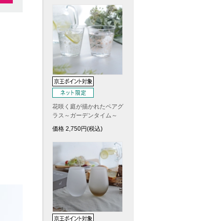
花咲く庭が描かれたペアグ
ラス～ガーデンタイム～
価格
2,750
円(税込)