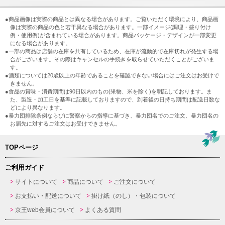
●商品画像は実際の商品とは異なる場合があります。ご覧いただく環境により、商品画
像は実際の商品の色と若干異なる場合があります。一部イメージ(調理・盛り付け
例・使用例)が含まれている場合があります。商品パッケージ・デザインが一部変更
になる場合があります。
●一部の商品は店舗の在庫を共有しているため、在庫が流動的で在庫切れが発生する場
合がございます。その際はキャンセルの手続きを取らせていただくことがございま
す。
●酒類については20歳以上の年齢であることを確認できない場合にはご注文はお受けで
きません。
●食品の賞味・消費期間は90日以内のもの(果物、米を除く)を明記しております。ま
た、製造・加工日を基準に記載しておりますので、到着後の日持ち期間は配送日数な
どにより異なります。
●暴力団排除条例ならびに警察からの指導に基づき、暴力団名でのご注文、暴力団名の
お届先に対するご注文はお受けできません。
TOPページ
ご利用ガイド
サイトについて
商品について
ご注文について
お支払い・配送について
掛け紙（のし）・包装について
京王web会員について
よくある質問