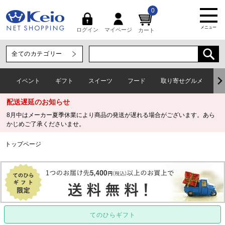
0
メニュー
マイページ
ログイン
カート
イベント
ギフト
スイーツ
フード
取り寄せグルメ
ワ
配送遅延のお知らせ
8月中はメーカー夏季休業により商品の発送が遅れる場合がございます。あら
かじめご了承くださいませ。
トップページ