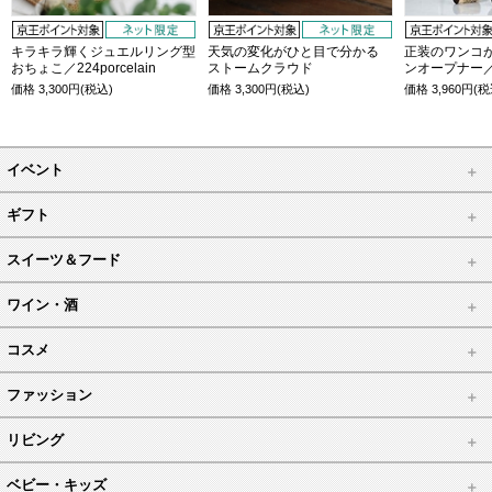
キラキラ輝くジュエルリング型
天気の変化がひと目で分かる
正装のワンコが
おちょこ／224porcelain
ストームクラウド
ンオープナー／
価格
3,300
円(税込)
価格
3,300
円(税込)
価格
3,960
円(税
イベント
ギフト
スイーツ＆フード
ワイン・酒
コスメ
ファッション
リビング
ベビー・キッズ