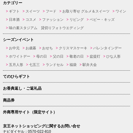
カテゴリー
ギフト
スイーツ
フード
お取り寄せ グルメ＆スイーツ
ワイン
日本酒
コスメ
ファッション
リビング
ベビー・キッズ
味の素スタジアム 貸切りフォトウエディング
シーズンイベント
お中元
お歳暮
おせち
クリスマスケーキ
バレンタインデー
ホワイトデー
母の日
父の日
敬老の日
盆提灯
ひな人形
五月人形
七五三
ランドセル
福袋
駅弁大会
てのひらギフト
お香典返し・ご返礼品
商品券
外商専用サイト（限定サイト）
京王ネットショッピングに関するお問い合せ
ナビダイヤル：0570-022-810