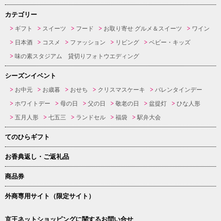
カテゴリー
ギフト
スイーツ
フード
お取り寄せ グルメ＆スイーツ
ワイン
日本酒
コスメ
ファッション
リビング
ベビー・キッズ
味の素スタジアム 貸切りフォトウエディング
シーズンイベント
お中元
お歳暮
おせち
クリスマスケーキ
バレンタインデー
ホワイトデー
母の日
父の日
敬老の日
盆提灯
ひな人形
五月人形
七五三
ランドセル
福袋
駅弁大会
てのひらギフト
お香典返し・ご返礼品
商品券
外商専用サイト（限定サイト）
京王ネットショッピングに関するお問い合せ