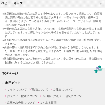
ベビー・キッズ
●商品画像は実際の商品とは異なる場合があります。ご覧いただく環境により、商品画
像は実際の商品の色と若干異なる場合があります。一部イメージ(調理・盛り付け
例・使用例)が含まれている場合があります。商品パッケージ・デザインが一部変更
になる場合があります。
●一部の商品は店舗の在庫を共有しているため、在庫が流動的で在庫切れが発生する場
合がございます。その際はキャンセルの手続きを取らせていただくことがございま
す。
●酒類については20歳以上の年齢であることを確認できない場合にはご注文はお受けで
きません。
●食品の賞味・消費期間は90日以内のもの(果物、米を除く)を明記しております。ま
た、製造・加工日を基準に記載しておりますので、到着後の日持ち期間は配送日数な
どにより異なります。
●暴力団排除条例ならびに警察からの指導に基づき、暴力団名でのご注文、暴力団名の
お届先に対するご注文はお受けできません。
TOPページ
ご利用ガイド
サイトについて
商品について
ご注文について
お支払い・配送について
掛け紙（のし）・包装について
京王web会員について
よくある質問