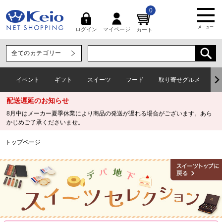
0
メニュー
マイページ
ログイン
カート
イベント
ギフト
スイーツ
フード
取り寄せグルメ
ワ
配送遅延のお知らせ
8月中はメーカー夏季休業により商品の発送が遅れる場合がございます。あら
かじめご了承くださいませ。
トップページ