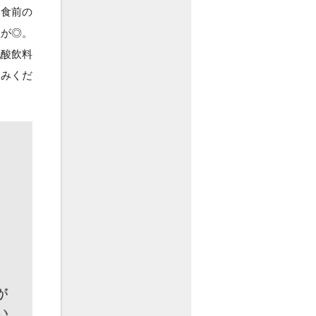
、食前の
性が◎。
乳酸飲料
しみくだ