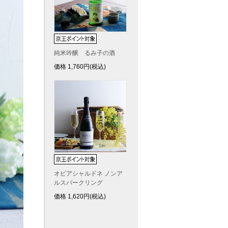
純米吟醸 るみ子の酒
価格
1,760
円(税込)
オピアシャルドネ ノンア
ルスパークリング
価格
1,620
円(税込)