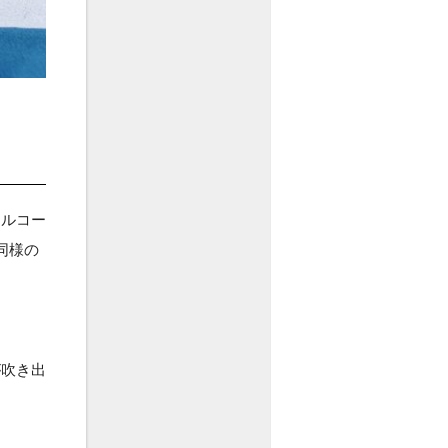
アルコー
同様の
が吹き出