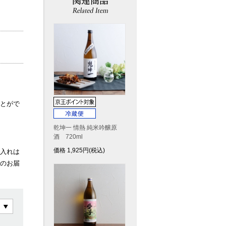
とがで
乾坤一 情熱 純米吟醸原
酒 720ml
価格
1,925
円(税込)
入れは
のお届