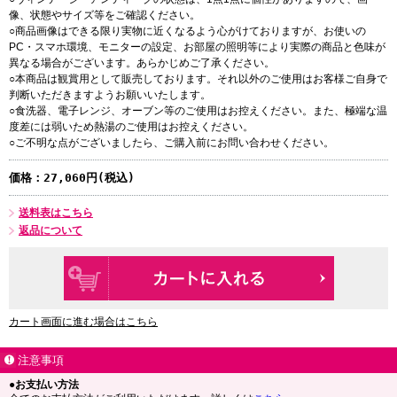
像、状態やサイズ等をご確認ください。
○商品画像はできる限り実物に近くなるよう心がけておりますが、お使いの
PC・スマホ環境、モニターの設定、お部屋の照明等により実際の商品と色味が
異なる場合がございます。あらかじめご了承ください。
○本商品は観賞用として販売しております。それ以外のご使用はお客様ご自身で
判断いただきますようお願いいたします。
○食洗器、電子レンジ、オーブン等のご使用はお控えください。また、極端な温
度差には弱いため熱湯のご使用はお控えください。
○ご不明な点がございましたら、ご購入前にお問い合わせください。
価格：
27,060円(税込)
送料表はこちら
返品について
カート画面に進む場合はこちら
注意事項
●お支払い方法