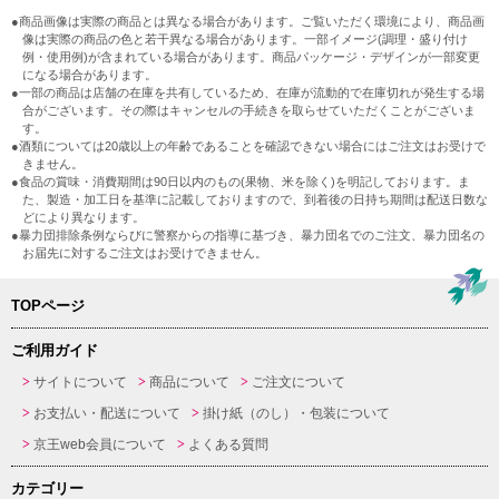
●商品画像は実際の商品とは異なる場合があります。ご覧いただく環境により、商品画
像は実際の商品の色と若干異なる場合があります。一部イメージ(調理・盛り付け
例・使用例)が含まれている場合があります。商品パッケージ・デザインが一部変更
になる場合があります。
●一部の商品は店舗の在庫を共有しているため、在庫が流動的で在庫切れが発生する場
合がございます。その際はキャンセルの手続きを取らせていただくことがございま
す。
●酒類については20歳以上の年齢であることを確認できない場合にはご注文はお受けで
きません。
●食品の賞味・消費期間は90日以内のもの(果物、米を除く)を明記しております。ま
た、製造・加工日を基準に記載しておりますので、到着後の日持ち期間は配送日数な
どにより異なります。
●暴力団排除条例ならびに警察からの指導に基づき、暴力団名でのご注文、暴力団名の
お届先に対するご注文はお受けできません。
TOPページ
ご利用ガイド
サイトについて
商品について
ご注文について
お支払い・配送について
掛け紙（のし）・包装について
京王web会員について
よくある質問
カテゴリー