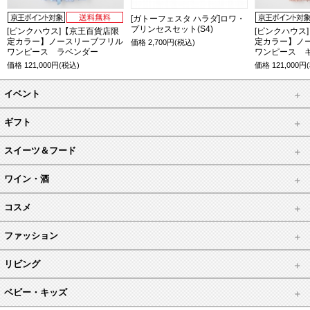
[ガトーフェスタ ハラダ]ロワ・
プリンセスセット(S4)
[ピンクハウス]【京王百貨店限
[ピンクハウス
定カラー】ノースリーブフリル
定カラー】ノ
価格
2,700
円(税込)
ワンピース ラベンダー
ワンピース 
価格
121,000
円(税込)
価格
121,000
円
イベント
ギフト
スイーツ＆フード
ワイン・酒
コスメ
ファッション
リビング
ベビー・キッズ