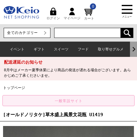
0
メニュー
マイページ
ログイン
カート
イベント
ギフト
スイーツ
フード
取り寄せグルメ
ワ
配送遅延のお知らせ
8月中はメーカー夏季休業により商品の発送が遅れる場合がございます。あら
かじめご了承くださいませ。
トップページ
[オールドノリタケ]草木盛上風景文花瓶 U1419