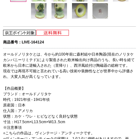
商品番号：LIVE-164124
オールドノリタケとは、今から約100年前に森村組や日本陶器(現在のノリタケ
カンパニーリミテド)により製造された欧米輸出向け商品のうち、長い時を経て
欧米から日本に逆輸入された（里帰り）、西洋風絵付け陶磁器の総称です。
現在では再現不可能と言われている高い技術や装飾性などが世界中から評価さ
れ、大変人気が高くなっています。
【作品概要】
ブランド：オールドノリタケ
時代：1921年頃 - 1941年頃
原産国：日本
仕入国：アメリカ
状態：カケ・ワレ・ヒビなどなく良好な状態
寸法：H17.5cm×L13.5cm×W13..5cm
※注意事項
○こちらの作品は、ヴィンテージ・アンティークです。
○ヴィンテージ・アンティークの状態は、1点1点に個性がありますので、画