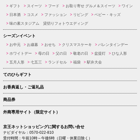
ギフト
スイーツ
フード
お取り寄せ グルメ＆スイーツ
ワイン
日本酒
コスメ
ファッション
リビング
ベビー・キッズ
味の素スタジアム 貸切りフォトウエディング
シーズンイベント
お中元
お歳暮
おせち
クリスマスケーキ
バレンタインデー
ホワイトデー
母の日
父の日
敬老の日
盆提灯
ひな人形
五月人形
七五三
ランドセル
福袋
駅弁大会
てのひらギフト
お香典返し・ご返礼品
商品券
外商専用サイト（限定サイト）
京王ネットショッピングに関するお問い合せ
ナビダイヤル：0570-022-810
受付時間：午前10時～午後6時（日曜・休業日除く）