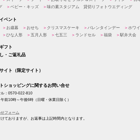
グ
ベビー・キッズ
味の素スタジアム 貸切りフォトウエディング
イベント
お歳暮
おせち
クリスマスケーキ
バレンタインデー
ホワ
ひな人形
五月人形
七五三
ランドセル
福袋
駅弁大会
ギフト
し・ご返礼品
サイト（限定サイト）
トショッピングに関するお問い合せ
：0570-022-810
午前10時～午後6時（日曜・休業日除く）
わせフォーム
付けておりますが、お返事は上記時間内となります。
ト