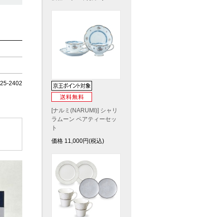
5-2402
[ナルミ(NARUMI)] シャリ
ラムーン ペアティーセッ
ト
価格
11,000
円(税込)