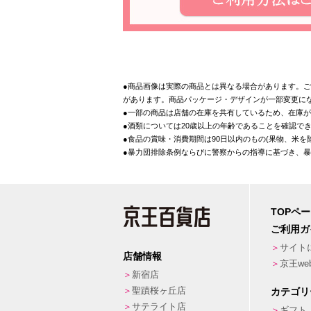
●商品画像は実際の商品とは異なる場合があります。ご
があります。商品パッケージ・デザインが一部変更に
●一部の商品は店舗の在庫を共有しているため、在庫
●酒類については20歳以上の年齢であることを確認で
●食品の賞味・消費期間は90日以内のもの(果物、米
●暴力団排除条例ならびに警察からの指導に基づき、
TOPペ
ご利用ガ
サイト
店舗情報
京王w
新宿店
聖蹟桜ヶ丘店
カテゴリ
サテライト店
ギフト