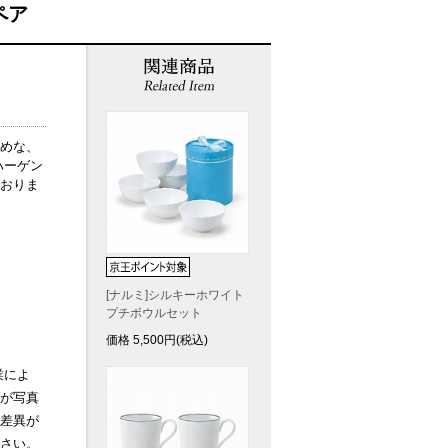
ペア
めな、
ハーゲン
おりま
[ナルミ]シルキーホワイト
プチボウルセット
価格
5,500
円(税込)
業によ
が写真
差異が
さい。