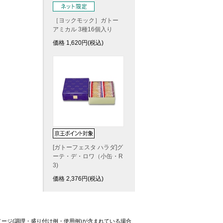
［ヨックモック］ガトー
アミカル 3種16個入り
価格
1,620
円(税込)
[ガトーフェスタ ハラダ]グ
ーテ・デ・ロワ（小缶・R
3)
価格
2,376
円(税込)
ージ(調理・盛り付け例・使用例)が含まれている場合