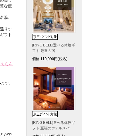
の美し
質な癒
名湯、
選りす
ギフト
[RING BELL]選べる体験ギ
フト 厳選の宿
価格
110,990
円(税込)
こちらを
います。
[RING BELL]選べる体験ギ
フト 至福のホテルスパ
とがで