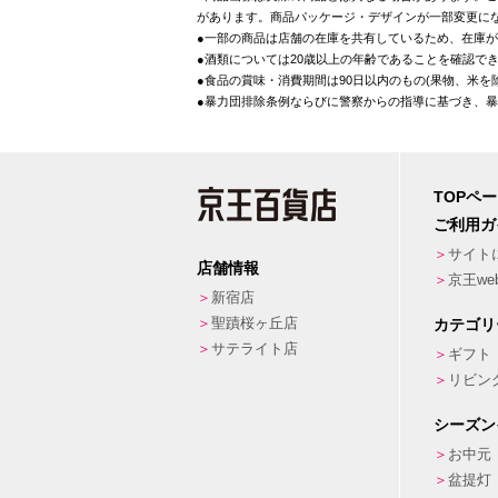
があります。商品パッケージ・デザインが一部変更に
●一部の商品は店舗の在庫を共有しているため、在庫
●酒類については20歳以上の年齢であることを確認で
●食品の賞味・消費期間は90日以内のもの(果物、米
●暴力団排除条例ならびに警察からの指導に基づき、
TOPペ
ご利用ガ
サイト
店舗情報
京王w
新宿店
聖蹟桜ヶ丘店
カテゴリ
サテライト店
ギフト
リビン
シーズン
お中元
盆提灯