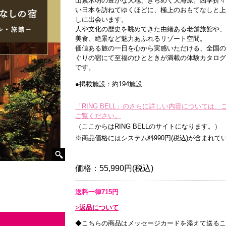
山紫水明の豊かな大地、きらめく大海原。四季折々
い日本を訪ねてゆくほどに、極上のおもてなしと上
しに出会います。
人や文化の歴史を眺めてきた由緒ある老舗旅館や、
美食、絶景など魅力あふれるリゾート空間。
価値ある旅の一日を心から実感いただける、全国の
ぐりの宿にて至福のひとときが満載の体験カタログ
です。
●掲載施設：約194施設
「RING BELL」のさらに詳しい内容については、
ご覧ください。
（ここからはRING BELLのサイトになります。）
※商品価格にはシステム料990円(税込)が含まれて
価格：
55,990円(税込)
送料一律715円
返品について
◆こちらの商品はメッセージカードを添えて送るこ