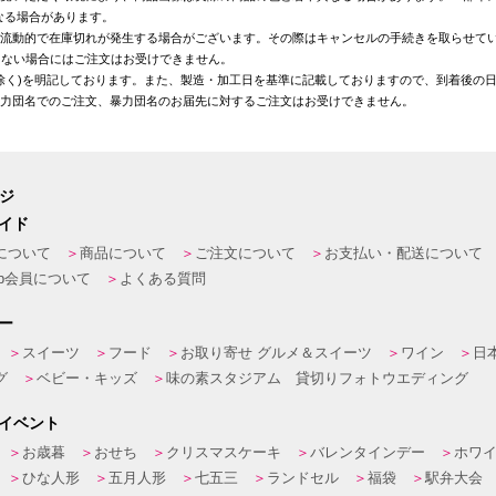
なる場合があります。
が流動的で在庫切れが発生する場合がございます。その際はキャンセルの手続きを取らせて
きない場合にはご注文はお受けできません。
を除く)を明記しております。また、製造・加工日を基準に記載しておりますので、到着後の
暴力団名でのご注文、暴力団名のお届先に対するご注文はお受けできません。
ージ
イド
について
商品について
ご注文について
お支払い・配送について
eb会員について
よくある質問
ー
スイーツ
フード
お取り寄せ グルメ＆スイーツ
ワイン
日
グ
ベビー・キッズ
味の素スタジアム 貸切りフォトウエディング
イベント
お歳暮
おせち
クリスマスケーキ
バレンタインデー
ホワ
ひな人形
五月人形
七五三
ランドセル
福袋
駅弁大会