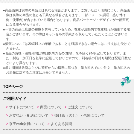
●商品画像は実際の商品とは異なる場合があります。ご覧いただく環境により、商品画
像は実際の商品の色と若干異なる場合があります。一部イメージ(調理・盛り付け
例・使用例)が含まれている場合があります。商品パッケージ・デザインが一部変更
になる場合があります。
●一部の商品は店舗の在庫を共有しているため、在庫が流動的で在庫切れが発生する場
合がございます。その際はキャンセルの手続きを取らせていただくことがございま
す。
●酒類については20歳以上の年齢であることを確認できない場合にはご注文はお受けで
きません。
●食品の賞味・消費期間は90日以内のもの(果物、米を除く)を明記しております。ま
た、製造・加工日を基準に記載しておりますので、到着後の日持ち期間は配送日数な
どにより異なります。
●暴力団排除条例ならびに警察からの指導に基づき、暴力団名でのご注文、暴力団名の
お届先に対するご注文はお受けできません。
TOPページ
ご利用ガイド
サイトについて
商品について
ご注文について
お支払い・配送について
掛け紙（のし）・包装について
京王web会員について
よくある質問