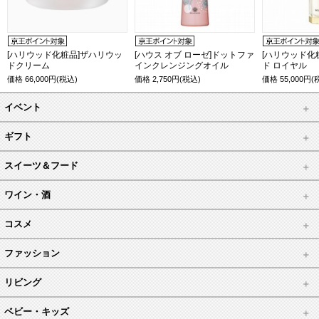
[ハリウッド化粧品]ザハリウッ
[ハウス オブ ローゼ]ドットファ
[ハリウッド化
ドクリーム
インクレンジングオイル
ド ロイヤル
価格
66,000
円(税込)
価格
2,750
円(税込)
価格
55,000
円(
イベント
ギフト
スイーツ＆フード
ワイン・酒
コスメ
ファッション
リビング
ベビー・キッズ