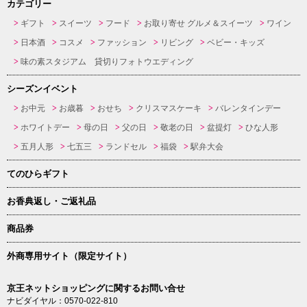
カテゴリー
ギフト
スイーツ
フード
お取り寄せ グルメ＆スイーツ
ワイン
日本酒
コスメ
ファッション
リビング
ベビー・キッズ
味の素スタジアム 貸切りフォトウエディング
シーズンイベント
お中元
お歳暮
おせち
クリスマスケーキ
バレンタインデー
ホワイトデー
母の日
父の日
敬老の日
盆提灯
ひな人形
五月人形
七五三
ランドセル
福袋
駅弁大会
てのひらギフト
お香典返し・ご返礼品
商品券
外商専用サイト（限定サイト）
京王ネットショッピングに関するお問い合せ
ナビダイヤル：0570-022-810