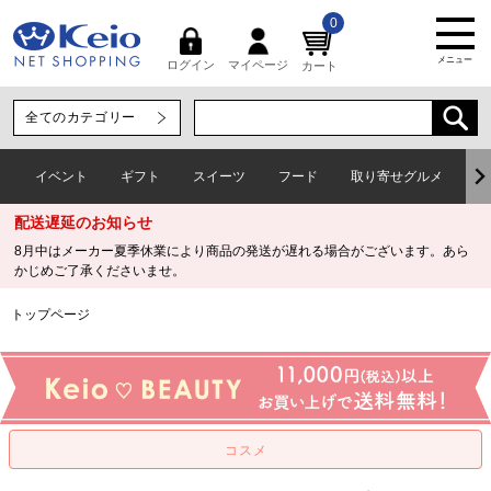
0
メニュー
マイページ
ログイン
カート
イベント
ギフト
スイーツ
フード
取り寄せグルメ
ワ
配送遅延のお知らせ
8月中はメーカー夏季休業により商品の発送が遅れる場合がございます。あら
かじめご了承くださいませ。
トップページ