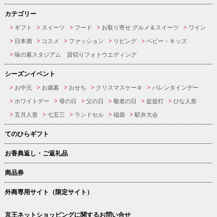
カテゴリー
ギフト
スイーツ
フード
お取り寄せ グルメ＆スイーツ
ワイン
日本酒
コスメ
ファッション
リビング
ベビー・キッズ
味の素スタジアム 貸切りフォトウエディング
シーズンイベント
お中元
お歳暮
おせち
クリスマスケーキ
バレンタインデー
ホワイトデー
母の日
父の日
敬老の日
盆提灯
ひな人形
五月人形
七五三
ランドセル
福袋
駅弁大会
てのひらギフト
お香典返し・ご返礼品
商品券
外商専用サイト（限定サイト）
京王ネットショッピングに関するお問い合せ