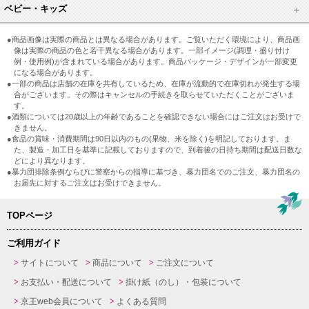
ベビー・キッズ
●商品画像は実際の商品とは異なる場合があります。ご覧いただく環境により、商品画
像は実際の商品の色と若干異なる場合があります。一部イメージ(調理・盛り付け
例・使用例)が含まれている場合があります。商品パッケージ・デザインが一部変更
になる場合があります。
●一部の商品は店舗の在庫を共有しているため、在庫が流動的で在庫切れが発生する場
合がございます。その際はキャンセルの手続きを取らせていただくことがございま
す。
●酒類については20歳以上の年齢であることを確認できない場合にはご注文はお受けで
きません。
●食品の賞味・消費期間は90日以内のもの(果物、米を除く)を明記しております。ま
た、製造・加工日を基準に記載しておりますので、到着後の日持ち期間は配送日数な
どにより異なります。
●暴力団排除条例ならびに警察からの指導に基づき、暴力団名でのご注文、暴力団名の
お届先に対するご注文はお受けできません。
TOPページ
ご利用ガイド
サイトについて
商品について
ご注文について
お支払い・配送について
掛け紙（のし）・包装について
京王web会員について
よくある質問