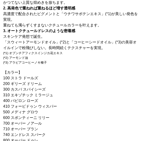
かつてない上質な煌めきを放ちます。
2. 高発色で重ねれば重ねるほど増す透明感
高濃度で配合されたピグメントと「ウチワサボテンエキス」(*1)が美しい発色を
実現。
重ねても濁らずくすまないクチュールカラーを叶えます。
3. オートクチュールドレスのような密着感
スキンケア発想で誕生。
「スウィートアーモンドオイル」(*2)と「コーヒーシードオイル」(*3)の美容オ
イルインで粉飛びしない。長時間続くテクスチャーを実現。
(*1) オプンチアフィクスインジカ花エキス
(*2) アーモンド油
(*3) アラビアコーヒーノキ種子
【カラー】
100 ストラ ドールズ
200 ギリーズ ドリーム
300 カスバ スパイシーズ
310 エキゾチック ミラージュ
400 バビロン ローズ
410 フォービドゥン ウィスパー
500 メディナ グロウ
600 スポンティーニ リリー
700 オーバー ノア―ル
710 オーバー ブラン
740 エンドレス スパーク
800 オーバー ドゥレ