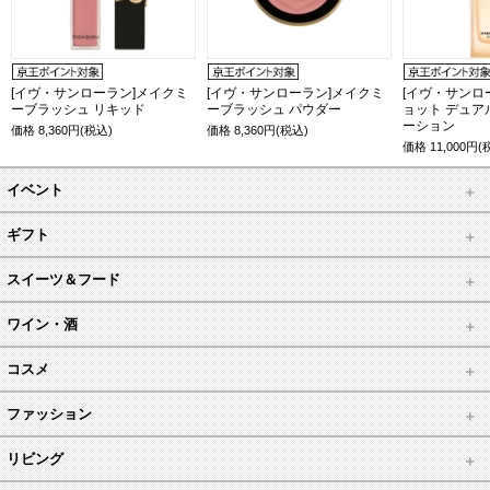
[イヴ・サンローラン]メイクミ
[イヴ・サンローラン]メイクミ
[イヴ・サンロ
ーブラッシュ リキッド
ーブラッシュ パウダー
ョット デュア
ーション
価格
8,360
円(税込)
価格
8,360
円(税込)
価格
11,000
円(
イベント
ギフト
スイーツ＆フード
ワイン・酒
コスメ
ファッション
リビング