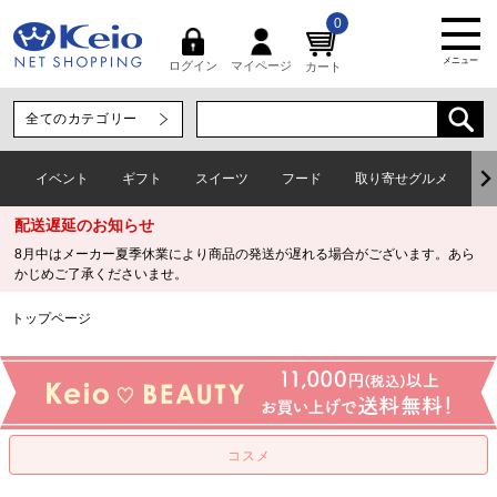
0
メニュー
マイページ
ログイン
カート
イベント
ギフト
スイーツ
フード
取り寄せグルメ
ワ
配送遅延のお知らせ
8月中はメーカー夏季休業により商品の発送が遅れる場合がございます。あら
かじめご了承くださいませ。
トップページ