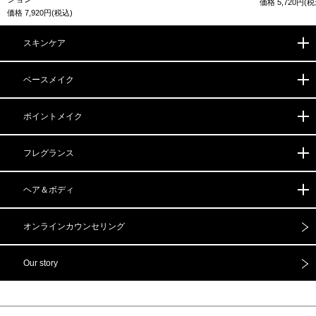
価格
5,720
円(税
価格
7,920
円(税込)
スキンケア
ベースメイク
ポイントメイク
フレグランス
ヘア＆ボディ
オンライン
カウンセリング
Our story