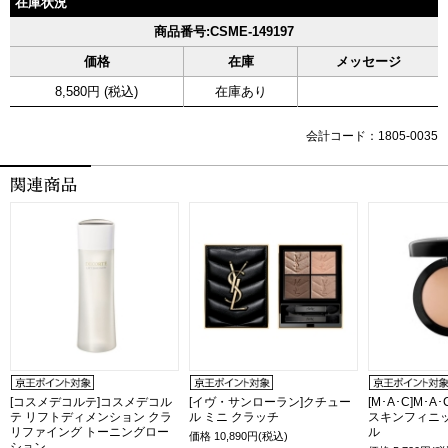
在庫状況
商品番号:CSME-149197
価格
在庫
メッセージ
8,580円 (税込)
在庫あり
会計コード：1805-0035
[コスメデコルテ]コスメデコル
[イヴ・サンローラン]クチュー
[M･A･C]M･
テ リフトディメンション クラ
ル ミニ クラッチ
スキンフィニ
リファイング トーニングロー
ル
価格
10,890
円(税込)
ション