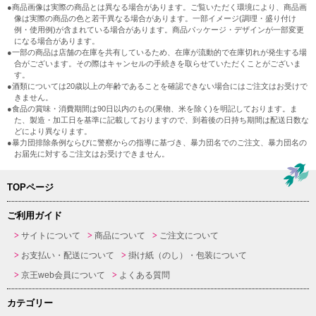
●商品画像は実際の商品とは異なる場合があります。ご覧いただく環境により、商品画
像は実際の商品の色と若干異なる場合があります。一部イメージ(調理・盛り付け
例・使用例)が含まれている場合があります。商品パッケージ・デザインが一部変更
になる場合があります。
●一部の商品は店舗の在庫を共有しているため、在庫が流動的で在庫切れが発生する場
合がございます。その際はキャンセルの手続きを取らせていただくことがございま
す。
●酒類については20歳以上の年齢であることを確認できない場合にはご注文はお受けで
きません。
●食品の賞味・消費期間は90日以内のもの(果物、米を除く)を明記しております。ま
た、製造・加工日を基準に記載しておりますので、到着後の日持ち期間は配送日数な
どにより異なります。
●暴力団排除条例ならびに警察からの指導に基づき、暴力団名でのご注文、暴力団名の
お届先に対するご注文はお受けできません。
TOPページ
ご利用ガイド
サイトについて
商品について
ご注文について
お支払い・配送について
掛け紙（のし）・包装について
京王web会員について
よくある質問
カテゴリー