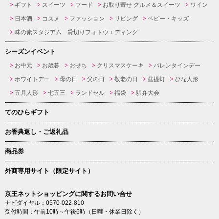
ギフト
スイーツ
フード
お取り寄せ グルメ＆スイーツ
ワイン
日本酒
コスメ
ファッション
リビング
ベビー・キッズ
味の素スタジアム 貸切りフォトウエディング
シーズンイベント
お中元
お歳暮
おせち
クリスマスケーキ
バレンタインデー
ホワイトデー
母の日
父の日
敬老の日
盆提灯
ひな人形
五月人形
七五三
ランドセル
福袋
駅弁大会
てのひらギフト
お香典返し・ご返礼品
商品券
外商専用サイト（限定サイト）
京王ネットショッピングに関するお問い合せ
ナビダイヤル：0570-022-810
受付時間：午前10時～午後6時（日曜・休業日除く）