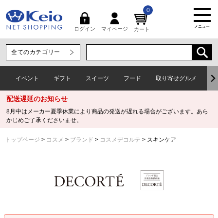
0
メニュー
マイページ
ログイン
カート
イベント
ギフト
スイーツ
フード
取り寄せグルメ
ワ
配送遅延のお知らせ
8月中はメーカー夏季休業により商品の発送が遅れる場合がございます。あら
かじめご了承くださいませ。
トップページ
コスメ
ブランド
コスメデコルテ
スキンケア