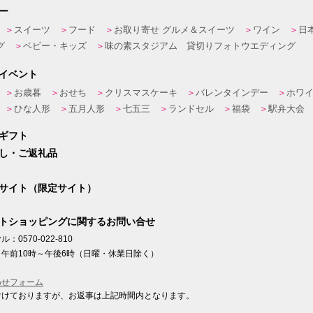
ー
スイーツ
フード
お取り寄せ グルメ＆スイーツ
ワイン
日
グ
ベビー・キッズ
味の素スタジアム 貸切りフォトウエディング
イベント
お歳暮
おせち
クリスマスケーキ
バレンタインデー
ホワ
ひな人形
五月人形
七五三
ランドセル
福袋
駅弁大会
ギフト
し・ご返礼品
サイト（限定サイト）
トショッピングに関するお問い合せ
：0570-022-810
午前10時～午後6時（日曜・休業日除く）
わせフォーム
付けておりますが、お返事は上記時間内となります。