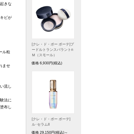
起きな
キビが
[クレ・ド・ポー ボーテ]プ
ードルトランスパラントn
ール粒
Ｍ（スモール）
価格
6,930
円(税込)
れませ
い流し
験法に
塗布し
[クレ・ド・ポー ボーテ]
ル･セラムII
価格
29,150
円(税込)～