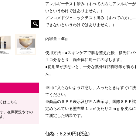
アレルギーテスト済み（すべての方にアレルギーが
いというわけではありません。）
ノンコメドジェニックテスト済み（すべての方にニ
できないというわけではありません。）
内容量：40g
使用方法：●スキンケアで肌を整えた後、指先にパ
１コ分をとり、顔全体に均一にのばします。
●使用量が少ないと、十分な紫外線防御効果が得ら
ん。
※目に入らないよう注意し、入ったときはすぐに洗
てください。
※商品のＳＰＦ表示及びＰＡ表示は、国際ＳＰＦ試
くは
こちら
定められている塗布量１ｃ㎡あたり２ｍｇを皮ふに
ます。在庫状況やその
て測定した結果です。
す。
価格：
8,250円(税込)