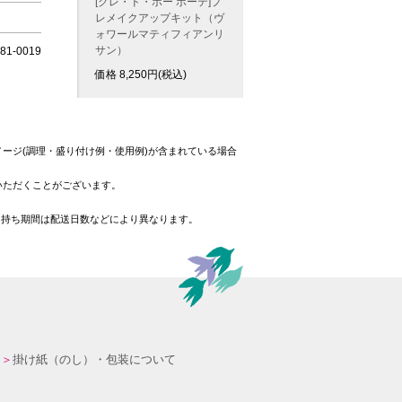
[クレ・ド・ポー ボーテ]プ
レメイクアップキット（ヴ
ォワールマティフィアンリ
サン）
1-0019
価格
8,250
円(税込)
ージ(調理・盛り付け例・使用例)が含まれている場合
いただくことがございます。
日持ち期間は配送日数などにより異なります。
掛け紙（のし）・包装について