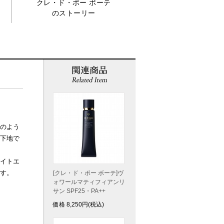
クレ・ド・ポー ボーテ
のストーリー
のよう
粧下地で
イトエ
す。
[クレ・ド・ポー ボーテ]ヴ
ォワールマティフィアンリ
サン SPF25・PA++
価格
8,250
円(税込)