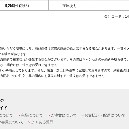
8,250円 (税込)
在庫あり
会計コード：148
覧いただく環境により、商品画像は実際の商品の色と若干異なる場合があります。一部イメ
なる場合があります。
が流動的で在庫切れが発生する場合がございます。その際はキャンセルの手続きを取らせて
きない場合にはご注文はお受けできません。
を除く)を明記しております。また、製造・加工日を基準に記載しておりますので、到着後の
暴力団名でのご注文、暴力団名のお届先に対するご注文はお受けできません。
ージ
イド
について
商品について
ご注文について
お支払い・配送について
eb会員について
よくある質問