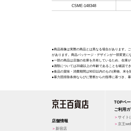
CSME-148348
●商品画像は実際の商品とは異なる場合があります。ご
があります。商品パッケージ・デザインが一部変更に
●一部の商品は店舗の在庫を共有しているため、在庫
●酒類については20歳以上の年齢であることを確認で
●食品の賞味・消費期間は90日以内のもの(果物、米
●暴力団排除条例ならびに警察からの指導に基づき、
TOPペ
ご利用ガ
サイト
店舗情報
京王w
新宿店