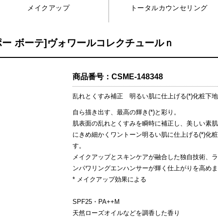
トータルカウンセリング
メイクアップ
ポー ボーテ]ヴォワールコレクチュールｎ
商品番号：
CSME-148348
乱れとくすみ補正 明るい肌に仕上げる(*)化粧下地
自ら描き出す、最高の輝き(*)と彩り。
肌表面の乱れとくすみを瞬時に補正し、美しい素肌
にきめ細かくワントーン明るい肌に仕上げる(*)化
す。
メイクアップとスキンケアが融合した独自技術、ラ
ンパワリングエンハンサーが輝く仕上がりを高めま
* メイクアップ効果による
SPF25・PA++M
天然ローズオイルなどを調香した香り