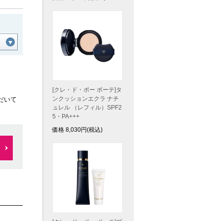
[クレ・ド・ポー ボーテ]タ
ンクッションエクラ ナチ
だいて
ュレル （レフィル）SPF2
5・PA+++
価格
8,030
円(税込)