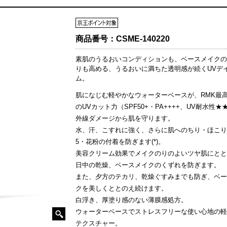
商品番号：
CSME-140220
素肌のうるおいコンディションも、ベースメイクの
りも高める、うるおいに満ちた透明感が続くUVデ
ム。
肌になじむ軽やかなウォーターベースが、RMK最
のUVカット力（SPF50+・PA++++、UV耐水性★
外線ダメージから肌を守ります。
水、汗、こすれに強く、さらに肌へのちり・ほこり・
5・花粉の付着を防ぎます(*)。
美容クリーム効果でメイクのりのよいツヤ肌にとと
日中の乾燥、ベースメイクのくずれを防ぎます。
また、夕方のテカリ、乾燥ぐすみまでも防ぎ、ベー
クを美しくととのえ続けます。
白浮き、厚塗り感のない薄膜感処方。
ウォーターベースでストレスフリーな使い心地の軽
テクスチャー。