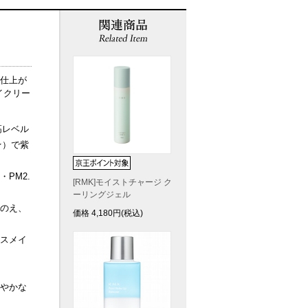
仕上が
イクリー
高レベル
★）で紫
PM2.
[RMK]モイストチャージ ク
ーリングジェル
のえ、
価格
4,180
円(税込)
スメイ
やかな