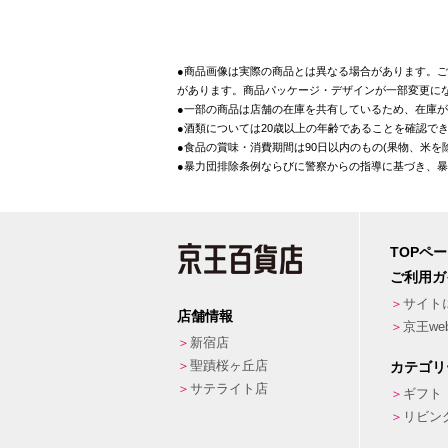
●商品画像は実際の商品とは異なる場合があります。ご
があります。商品パッケージ・デザインが一部変更に
●一部の商品は店舗の在庫を共有しているため、在庫
●酒類については20歳以上の年齢であることを確認で
●食品の賞味・消費期間は90日以内のもの(果物、米
●暴力団排除条例ならびに警察からの指導に基づき、
TOPペ
ご利用ガ
サイト
店舗情報
京王w
新宿店
聖蹟桜ヶ丘店
カテゴリ
サテライト店
ギフト
リビン