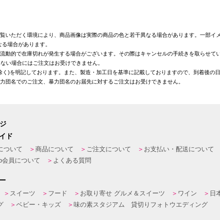
覧いただく環境により、商品画像は実際の商品の色と若干異なる場合があります。一部イメ
なる場合があります。
が流動的で在庫切れが発生する場合がございます。その際はキャンセルの手続きを取らせて
きない場合にはご注文はお受けできません。
を除く)を明記しております。また、製造・加工日を基準に記載しておりますので、到着後の
暴力団名でのご注文、暴力団名のお届先に対するご注文はお受けできません。
ージ
イド
について
商品について
ご注文について
お支払い・配送について
eb会員について
よくある質問
ー
スイーツ
フード
お取り寄せ グルメ＆スイーツ
ワイン
日
グ
ベビー・キッズ
味の素スタジアム 貸切りフォトウエディング