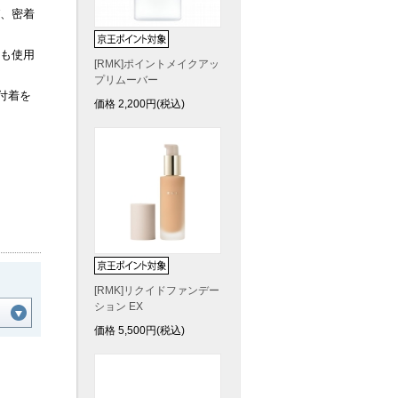
、密着
も使用
[RMK]ポイントメイクアッ
プリムーバー
付着を
価格
2,200
円(税込)
[RMK]リクイドファンデー
ション EX
価格
5,500
円(税込)