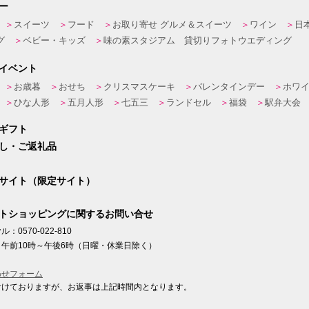
ー
スイーツ
フード
お取り寄せ グルメ＆スイーツ
ワイン
日
グ
ベビー・キッズ
味の素スタジアム 貸切りフォトウエディング
イベント
お歳暮
おせち
クリスマスケーキ
バレンタインデー
ホワ
ひな人形
五月人形
七五三
ランドセル
福袋
駅弁大会
ギフト
し・ご返礼品
サイト（限定サイト）
トショッピングに関するお問い合せ
：0570-022-810
午前10時～午後6時（日曜・休業日除く）
わせフォーム
付けておりますが、お返事は上記時間内となります。