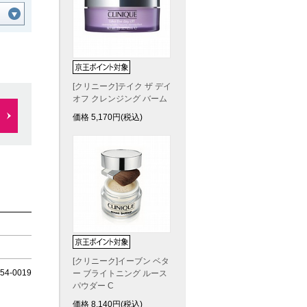
[クリニーク]テイク ザ デイ
オフ クレンジング バーム
価格
5,170
円(税込)
[クリニーク]イーブン ベタ
4-0019
ー ブライトニング ルース
パウダー C
価格
8,140
円(税込)