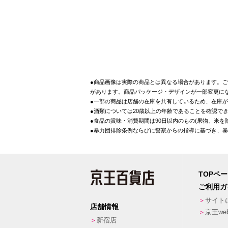
●商品画像は実際の商品とは異なる場合があります。ご
があります。商品パッケージ・デザインが一部変更に
●一部の商品は店舗の在庫を共有しているため、在庫
●酒類については20歳以上の年齢であることを確認で
●食品の賞味・消費期間は90日以内のもの(果物、米
●暴力団排除条例ならびに警察からの指導に基づき、
TOPペ
ご利用ガ
サイト
店舗情報
京王w
新宿店