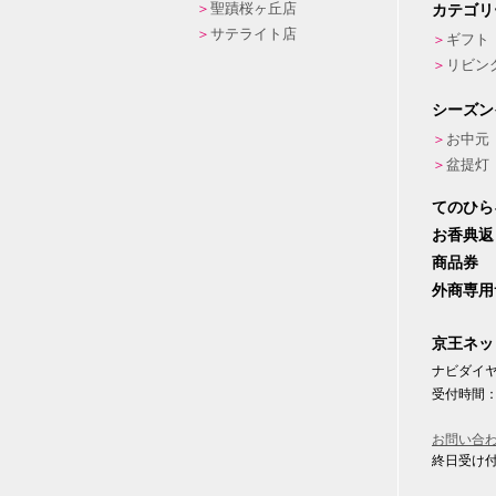
聖蹟桜ヶ丘店
カテゴリ
サテライト店
ギフト
リビン
シーズン
お中元
盆提灯
てのひら
お香典返
商品券
外商専用
京王ネッ
ナビダイヤル
受付時間：
お問い合
終日受け