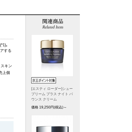
1)｡
アする
･スキン
売上個
[エスティ ローダー]シュー
プリーム プラス ナイト バ
ウンス クリーム
価格
19,250
円(税込)～