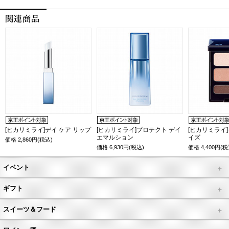
[ヒカリミライ]デイ ケア リップ
[ヒカリミライ]プロテクト デイ
[ヒカリミライ
エマルション
イズ
価格
2,860
円(税込)
価格
6,930
円(税込)
価格
4,400
円(税
イベント
ギフト
スイーツ＆フード