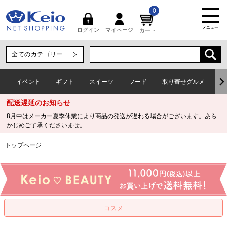
0
メニュー
マイページ
ログイン
カート
イベント
ギフト
スイーツ
フード
取り寄せグルメ
ワ
配送遅延のお知らせ
8月中はメーカー夏季休業により商品の発送が遅れる場合がございます。あら
かじめご了承くださいませ。
トップページ