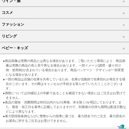
ワイン・酒
コスメ
ファッション
リビング
ベビー・キッズ
●商品画像は実際の商品とは異なる場合があります。ご覧いただく環境により、商品画
像は実際の商品の色と若干異なる場合があります。一部イメージ(調理・盛り付け
例・使用例)が含まれている場合があります。商品パッケージ・デザインが一部変更
になる場合があります。
●一部の商品は店舗の在庫を共有しているため、在庫が流動的で在庫切れが発生する場
合がございます。その際はキャンセルの手続きを取らせていただくことがございま
す。
●酒類については20歳以上の年齢であることを確認できない場合にはご注文はお受けで
きません。
●食品の賞味・消費期間は90日以内のもの(果物、米を除く)を明記しております。ま
た、製造・加工日を基準に記載しておりますので、到着後の日持ち期間は配送日数な
どにより異なります。
●暴力団排除条例ならびに警察からの指導に基づき、暴力団名でのご注文、暴力団名の
お届先に対するご注文はお受けできません。