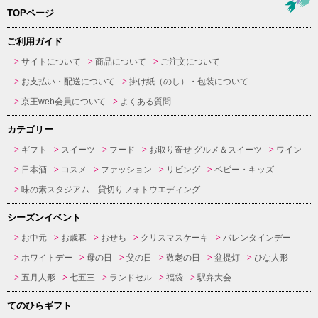
TOPページ
ご利用ガイド
サイトについて
商品について
ご注文について
お支払い・配送について
掛け紙（のし）・包装について
京王web会員について
よくある質問
カテゴリー
ギフト
スイーツ
フード
お取り寄せ グルメ＆スイーツ
ワイン
日本酒
コスメ
ファッション
リビング
ベビー・キッズ
味の素スタジアム 貸切りフォトウエディング
シーズンイベント
お中元
お歳暮
おせち
クリスマスケーキ
バレンタインデー
ホワイトデー
母の日
父の日
敬老の日
盆提灯
ひな人形
五月人形
七五三
ランドセル
福袋
駅弁大会
てのひらギフト