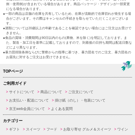
例・使用例)が含まれている場合があります。商品パッケージ・デザインが一部変更
になる場合があります。
●一部の商品は店舗の在庫を共有しているため、在庫が流動的で在庫切れが発生する場
合がございます。その際はキャンセルの手続きを取らせていただくことがございま
す。
●酒類については20歳以上の年齢であることを確認できない場合にはご注文はお受けで
きません。
●食品の賞味・消費期間は90日以内のもの(果物、米を除く)を明記しております。ま
た、製造・加工日を基準に記載しておりますので、到着後の日持ち期間は配送日数な
どにより異なります。
●暴力団排除条例ならびに警察からの指導に基づき、暴力団名でのご注文、暴力団名の
お届先に対するご注文はお受けできません。
TOPページ
ご利用ガイド
サイトについて
商品について
ご注文について
お支払い・配送について
掛け紙（のし）・包装について
京王web会員について
よくある質問
カテゴリー
ギフト
スイーツ
フード
お取り寄せ グルメ＆スイーツ
ワイン