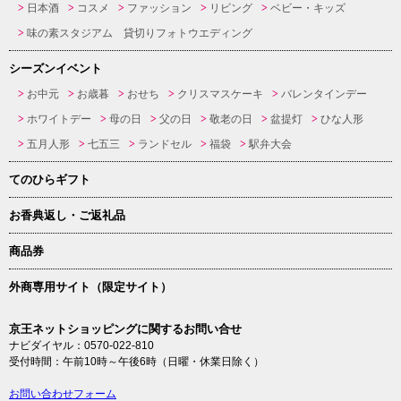
日本酒
コスメ
ファッション
リビング
ベビー・キッズ
味の素スタジアム 貸切りフォトウエディング
シーズンイベント
お中元
お歳暮
おせち
クリスマスケーキ
バレンタインデー
ホワイトデー
母の日
父の日
敬老の日
盆提灯
ひな人形
五月人形
七五三
ランドセル
福袋
駅弁大会
てのひらギフト
お香典返し・ご返礼品
商品券
外商専用サイト（限定サイト）
京王ネットショッピングに関するお問い合せ
ナビダイヤル：0570-022-810
受付時間：午前10時～午後6時（日曜・休業日除く）
お問い合わせフォーム