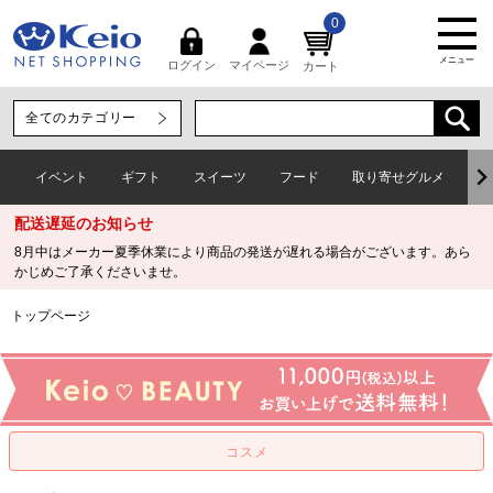
0
メニュー
マイページ
ログイン
カート
イベント
ギフト
スイーツ
フード
取り寄せグルメ
ワ
配送遅延のお知らせ
8月中はメーカー夏季休業により商品の発送が遅れる場合がございます。あら
かじめご了承くださいませ。
トップページ