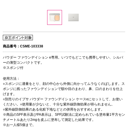
商品番号：CSME-103338
パウダー ファウンデイション e専用。いつでもどこでも携帯しやすい、シルバ
ーの薄型コンパクトです。
※スポンジ付
使用方法：
○スポンジに適量をとり、顔の中心から外側に向かってムラなくのばします。ス
ポンジに残ったファウンデイションで額や目のまわり、鼻、口のまわりを仕上
げます。
○別売りのイプサ パウダー ファウンデイション ケースeにセットして、お使い
ください。○使用量が少ないと、十分な紫外線防御効果が得られません。
○紫外線防御効果のある化粧下地などとの併用をおすすめします。
※商品のSPF表示及びPA表示は、SPF試験法に定められている塗布量1平方セン
チメートルあたり2mgを皮ふに塗布して測定した結果です。
※お一人様5個まで。