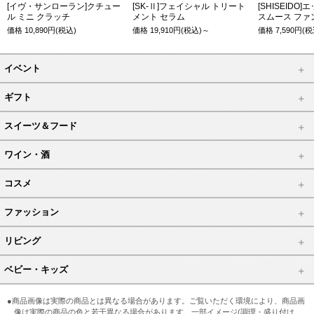
[イヴ・サンローラン]クチュー
[SK-Ⅱ]フェイシャル トリート
[SHISEIDO
ル ミニ クラッチ
メント セラム
スムース ファ
価格
10,890
円(税込)
価格
19,910
円(税込)～
価格
7,590
円(税
イベント
ギフト
スイーツ＆フード
ワイン・酒
コスメ
ファッション
リビング
ベビー・キッズ
●商品画像は実際の商品とは異なる場合があります。ご覧いただく環境により、商品画
像は実際の商品の色と若干異なる場合があります。一部イメージ(調理・盛り付け