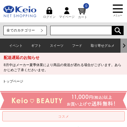
0
メニュー
マイページ
ログイン
カート
イベント
ギフト
スイーツ
フード
取り寄せグルメ
ワ
配送遅延のお知らせ
8月中はメーカー夏季休業により商品の発送が遅れる場合がございます。あら
かじめご了承くださいませ。
トップページ