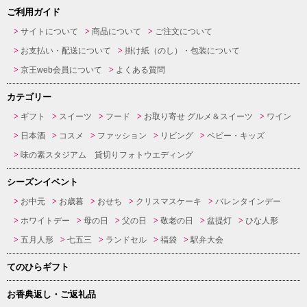
ご利用ガイド
サイトについて
商品について
ご注文について
お支払い・配送について
掛け紙（のし）・包装について
京王web会員について
よくある質問
カテゴリー
ギフト
スイーツ
フード
お取り寄せ グルメ＆スイーツ
ワイン
日本酒
コスメ
ファッション
リビング
ベビー・キッズ
味の素スタジアム 貸切りフォトウエディング
シーズンイベント
お中元
お歳暮
おせち
クリスマスケーキ
バレンタインデー
ホワイトデー
母の日
父の日
敬老の日
盆提灯
ひな人形
五月人形
七五三
ランドセル
福袋
駅弁大会
てのひらギフト
お香典返し・ご返礼品