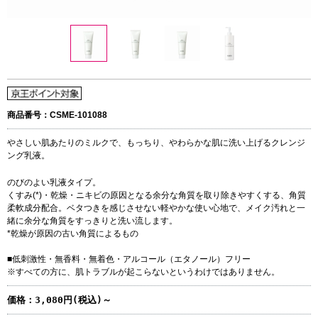
商品番号：CSME-101088
やさしい肌あたりのミルクで、もっちり、やわらかな肌に洗い上げるクレンジ
ング乳液。
のびのよい乳液タイプ。
くすみ(*)・乾燥・ニキビの原因となる余分な角質を取り除きやすくする、角質
柔軟成分配合。ベタつきを感じさせない軽やかな使い心地で、メイク汚れと一
緒に余分な角質をすっきりと洗い流します。
*乾燥が原因の古い角質によるもの
■低刺激性・無香料・無着色・アルコール（エタノール）フリー
※すべての方に、肌トラブルが起こらないというわけではありません。
価格：
3,080円(税込)～