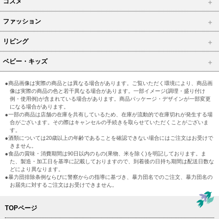
コスメ
ファッション
リビング
ベビー・キッズ
●商品画像は実際の商品とは異なる場合があります。ご覧いただく環境により、商品画
像は実際の商品の色と若干異なる場合があります。一部イメージ(調理・盛り付け
例・使用例)が含まれている場合があります。商品パッケージ・デザインが一部変更
になる場合があります。
●一部の商品は店舗の在庫を共有しているため、在庫が流動的で在庫切れが発生する場
合がございます。その際はキャンセルの手続きを取らせていただくことがございま
す。
●酒類については20歳以上の年齢であることを確認できない場合にはご注文はお受けで
きません。
●食品の賞味・消費期間は90日以内のもの(果物、米を除く)を明記しております。ま
た、製造・加工日を基準に記載しておりますので、到着後の日持ち期間は配送日数な
どにより異なります。
●暴力団排除条例ならびに警察からの指導に基づき、暴力団名でのご注文、暴力団名の
お届先に対するご注文はお受けできません。
TOPページ