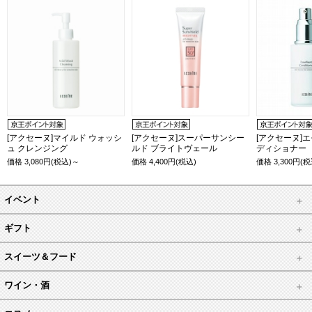
[アクセーヌ]マイルド ウォッシ
[アクセーヌ]スーパーサンシー
[アクセーヌ]
ュ クレンジング
ルド ブライトヴェール
ディショナー
価格
3,080
円(税込)～
価格
4,400
円(税込)
価格
3,300
円(税
イベント
ギフト
スイーツ＆フード
ワイン・酒