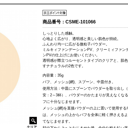
商品番号：
CSME-101066
しっとりした感触。
心地よく広がり、透明感と美しい肌色が持続。
ふんわり均一に広がる微粒子パウダー。
ミルキィファンデーションPV、クリーミィファン
ンPVの仕上げにお使いください。
透明感が際立つルーセントタイプのクリアと、肌色
すナチュラルの2色です。
内容量：35g
パフ、メッシュ(網)、スプーン、中皿付き。
使用方法：中皿にスプーンでパウダーを取り出し（
安：2～3杯）、パウダーのかたまりが見えなくな
フに十分なじませます。
メッシュ(網)を直接パウダーの上に置いて使用する
は、メッシュの上からパフを全体に軽く押さえるよ
てなじませます。
クリア
顔の下から上へとなじませた後、余分な粉を払い落