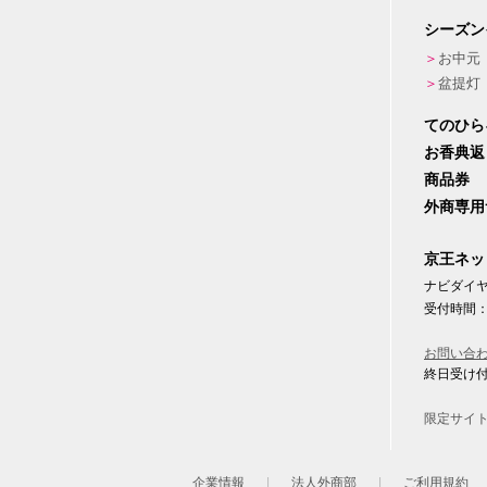
シーズン
お中元
盆提灯
てのひら
お香典返
商品券
外商専用
京王ネッ
ナビダイヤル
受付時間：
お問い合
終日受け
限定サイ
企業情報
法人外商部
ご利用規約