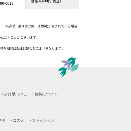
価格
4,400
円(税込)
6-0019
ージ(調理・盛り付け例・使用例)が含まれている場合
いただくことがございます。
日持ち期間は配送日数などにより異なります。
掛け紙（のし）・包装について
本酒
コスメ
ファッション