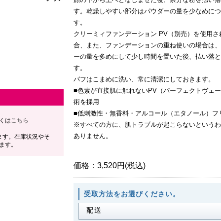
す。乾燥しやすい部分はパウダーの量を少なめにつ
す。
クリーミィファンデーション PV（別売）を使用さ
合、また、ファンデーションの重ね使いの場合は、
ーの量を多めにして少し時間を置いた後、払い落と
す。
パフはこまめに洗い、常に清潔にしておきます。
■色素が直接肌に触れないPV（パーフェクトヴェ
術を採用
■低刺激性・無香料・アルコール（エタノール）フ
くは
こちら
※すべての方に、肌トラブルが起こらないというわ
ありません。
ます。在庫状況やそ
ます。
価格：
3,520円(税込)
受取方法をお選びください。