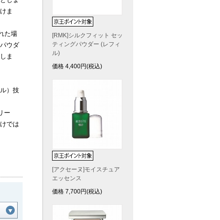
けま
れた場
[RMK]シルクフィット セッ
ティングパウダー (レフィ
パウダ
ル)
しま
価格
4,400
円(税込)
ール）技
リー
けでは
[アクセーヌ]モイスチュア
エッセンス
価格
7,700
円(税込)