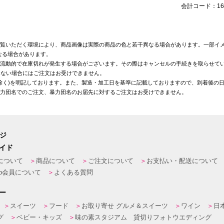
会計コード：168
覧いただく環境により、商品画像は実際の商品の色と若干異なる場合があります。一部イメ
なる場合があります。
が流動的で在庫切れが発生する場合がございます。その際はキャンセルの手続きを取らせて
きない場合にはご注文はお受けできません。
を除く)を明記しております。また、製造・加工日を基準に記載しておりますので、到着後の
暴力団名でのご注文、暴力団名のお届先に対するご注文はお受けできません。
ージ
イド
について
商品について
ご注文について
お支払い・配送について
eb会員について
よくある質問
ー
スイーツ
フード
お取り寄せ グルメ＆スイーツ
ワイン
日
グ
ベビー・キッズ
味の素スタジアム 貸切りフォトウエディング