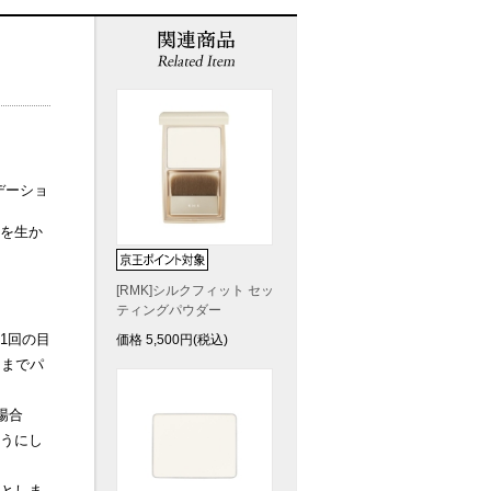
デーショ
を生か
[RMK]シルクフィット セッ
ティングパウダー
1回の目
価格
5,500
円(税込)
るまでパ
場合
うにし
としま