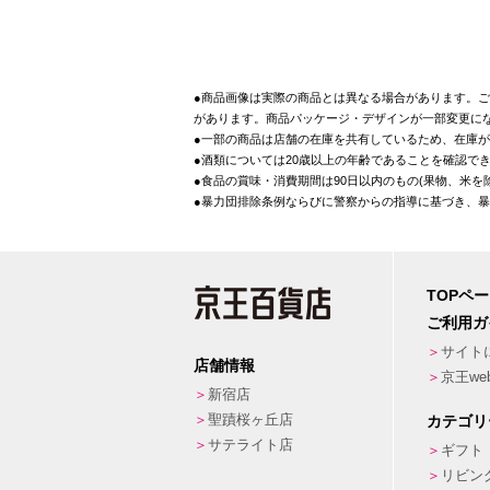
●商品画像は実際の商品とは異なる場合があります。ご
があります。商品パッケージ・デザインが一部変更に
●一部の商品は店舗の在庫を共有しているため、在庫
●酒類については20歳以上の年齢であることを確認で
●食品の賞味・消費期間は90日以内のもの(果物、米
●暴力団排除条例ならびに警察からの指導に基づき、
TOPペ
ご利用ガ
サイト
店舗情報
京王w
新宿店
聖蹟桜ヶ丘店
カテゴリ
サテライト店
ギフト
リビン