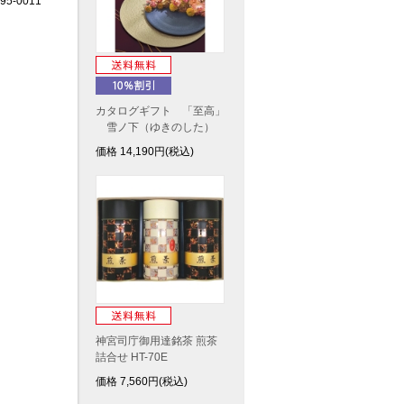
5-0011
カタログギフト 「至高」
雪ノ下（ゆきのした）
価格
14,190
円(税込)
神宮司庁御用達銘茶 煎茶
詰合せ HT-70E
価格
7,560
円(税込)