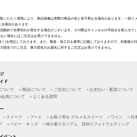
覧いただく環境により、商品画像は実際の商品の色と若干異なる場合があります。一部イメ
なる場合があります。
が流動的で在庫切れが発生する場合がございます。その際はキャンセルの手続きを取らせて
きない場合にはご注文はお受けできません。
を除く)を明記しております。また、製造・加工日を基準に記載しておりますので、到着後の
暴力団名でのご注文、暴力団名のお届先に対するご注文はお受けできません。
ージ
イド
について
商品について
ご注文について
お支払い・配送について
eb会員について
よくある質問
ー
スイーツ
フード
お取り寄せ グルメ＆スイーツ
ワイン
日
グ
ベビー・キッズ
味の素スタジアム 貸切りフォトウエディング
イベント