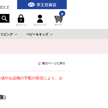
ガイド
0
カート
ログイン
マイページ
リビング
ベビー＆キッズ
。
作成やお品物の手配の状況により、お
個）