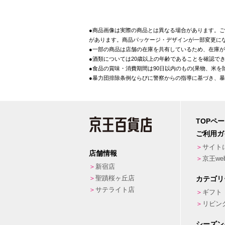
●商品画像は実際の商品とは異なる場合があります。ご
があります。商品パッケージ・デザインが一部変更に
●一部の商品は店舗の在庫を共有しているため、在庫
●酒類については20歳以上の年齢であることを確認で
●食品の賞味・消費期間は90日以内のもの(果物、米
●暴力団排除条例ならびに警察からの指導に基づき、
TOPペ
ご利用ガ
サイト
店舗情報
京王w
新宿店
聖蹟桜ヶ丘店
カテゴリ
サテライト店
ギフト
リビン
シーズン