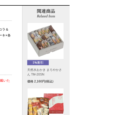
コラ＆
ーキ×各
天然水おかき まろやかさ
ん TM-20SN
戴いた
価格
2,160
円(税込)