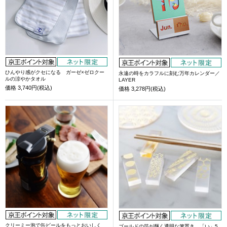
ひんやり感がクセになる ガーゼ×ゼロクー
永遠の時をカラフルに刻む万年カレンダー／
ルの涼やかタオル
LAYER
価格
3,740円(税込)
価格
3,278円(税込)
クリーミー泡で缶ビールをもっとおいしく
ゴールドの箔が輝く透明な箸置き 「い」5