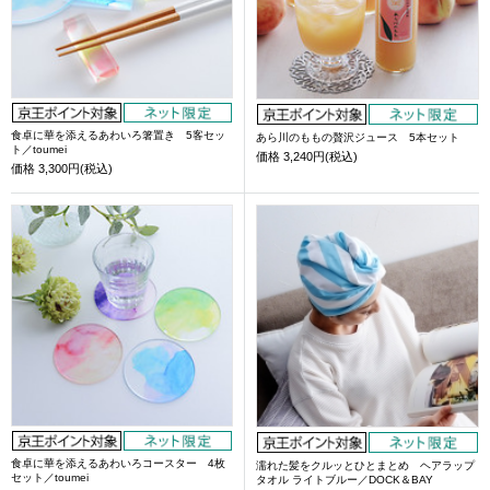
食卓に華を添えるあわいろ箸置き 5客セッ
あら川のももの贅沢ジュース 5本セット
ト／toumei
価格
3,240円(税込)
価格
3,300円(税込)
食卓に華を添えるあわいろコースター 4枚
濡れた髪をクルッとひとまとめ ヘアラップ
セット／toumei
タオル ライトブルー／DOCK＆BAY