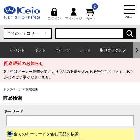
0
メニュー
マイページ
ログイン
カート
イベント
ギフト
スイーツ
フード
取り寄せグルメ
ワ
配送遅延のお知らせ
8月中はメーカー夏季休業により商品の発送が遅れる場合がございます。あら
かじめご了承くださいませ。
トップページ
>
検索結果
商品検索
キーワード
全てのキーワードを含む商品を検索