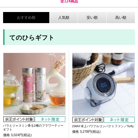
全
124
商品
おすすめ順
人気順
安い順
高い順
てのひらギフト
バラとジャスミン香る2種のフラワーティー
2WAY卓上パワフルコンパクトファン／Toffy
ギフト
価格
3,278円(税込)
価格
3,024円(税込)