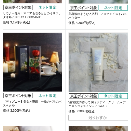
サウナー専用！マニアも唸るととのうサウナ
美容液のような入浴剤 アロマモイストバス
タオル／IKEUCHI ORGANIC
パウダー
価格
3,190円(税込)
価格
3,300円(税込)
【ディズニー】美女と野獣 一輪のバラのバ
“生”感覚の香って潤うボディークリーム～ア
スペタル
ニス＆ジャスミン～／SWATi
価格
3,300円(税込)
価格
3,300円(税込)