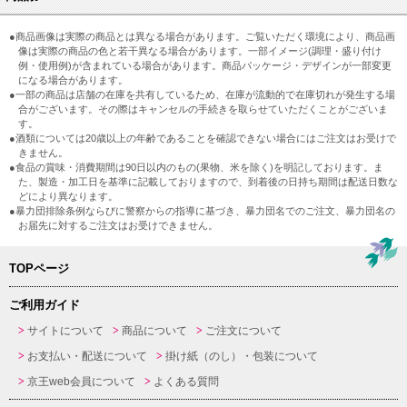
●商品画像は実際の商品とは異なる場合があります。ご覧いただく環境により、商品画
像は実際の商品の色と若干異なる場合があります。一部イメージ(調理・盛り付け
例・使用例)が含まれている場合があります。商品パッケージ・デザインが一部変更
になる場合があります。
●一部の商品は店舗の在庫を共有しているため、在庫が流動的で在庫切れが発生する場
合がございます。その際はキャンセルの手続きを取らせていただくことがございま
す。
●酒類については20歳以上の年齢であることを確認できない場合にはご注文はお受けで
きません。
●食品の賞味・消費期間は90日以内のもの(果物、米を除く)を明記しております。ま
た、製造・加工日を基準に記載しておりますので、到着後の日持ち期間は配送日数な
どにより異なります。
●暴力団排除条例ならびに警察からの指導に基づき、暴力団名でのご注文、暴力団名の
お届先に対するご注文はお受けできません。
TOPページ
ご利用ガイド
サイトについて
商品について
ご注文について
お支払い・配送について
掛け紙（のし）・包装について
京王web会員について
よくある質問