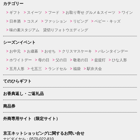
カテゴリー
ギフト
スイーツ
フード
お取り寄せ グルメ＆スイーツ
ワイン
日本酒
コスメ
ファッション
リビング
ベビー・キッズ
味の素スタジアム 貸切りフォトウエディング
シーズンイベント
お中元
お歳暮
おせち
クリスマスケーキ
バレンタインデー
ホワイトデー
母の日
父の日
敬老の日
盆提灯
ひな人形
五月人形
七五三
ランドセル
福袋
駅弁大会
てのひらギフト
お香典返し・ご返礼品
商品券
外商専用サイト（限定サイト）
京王ネットショッピングに関するお問い合せ
ナビダイヤル：0570-022-810