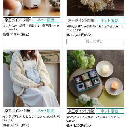
ほったらかし調理で簡単！ゆで卵専用メーカ
可憐なお花たちを集めた おうちのおまもりリ
ー／recolte
ース／hikka
価格
3,300円(税込)
価格
3,300円(税込)
インテリアになじむもこもこあったか蓄熱式
6匹のにゃんこが集合！猫会議キャンドル／
湯たんぽ
Candly
価格
3,278円(税込)
価格
3,300円(税込)