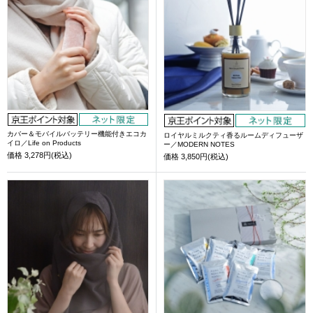
カバー＆モバイルバッテリー機能付きエコカ
ロイヤルミルクティ香るルームディフューザ
イロ／Life on Products
ー／MODERN NOTES
価格
3,278円(税込)
価格
3,850円(税込)