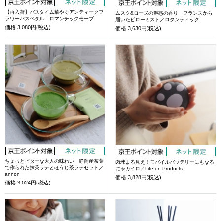
【再入荷】バスタイム華やぐアンティークフ
ムスク&ローズの魅惑の香り フランスから
ラワーバスペタル ロマンチックモーブ
届いたピローミスト／ロタンティック
価格
3,080円(税込)
価格
3,630円(税込)
ちょっとビターな大人の味わい 静岡産茶葉
肉球まる見え！モバイルバッテリーにもなる
で作られた抹茶ラテとほうじ茶ラテセット／
にゃカイロ／Life on Products
annon
価格
3,828円(税込)
価格
3,024円(税込)