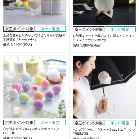
上品な甘みとなめらかな口当たりが◎究極の
お部屋をアート空間のように彩るインテリア
米麹甘酒「A amasake」
ディフューザー／mercyu
価格
3,240円(税込)
価格
3,080円(税込)
心が弾むカラフルバスボム12種セット／
ハンズフリーにこだわった5wayミニファン／
EPEIOS
PRISMATE
価格
3,500円(税込)
価格
3,058円(税込)