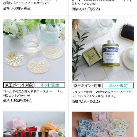
超音波式ハンディビールサーバー
客セット／toumei
価格
3,608円(税込)
価格
3,300円(税込)
ゴールドの箔が輝く和柄コースター 「い」
フランスの伝統 2種のマルセイユソープギ
4枚セット／toumei
フトバッグ／LA CORVETTE(R)
価格
3,300円(税込)
価格
3,190円(税込)