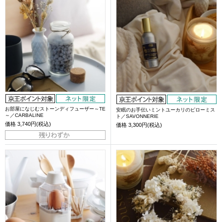
お部屋になじむストーンディフューザー～TE
安眠のお手伝いミントユーカリのピローミス
～／CARBALINE
ト／SAVONNERIE
価格
3,740円(税込)
価格
3,300円(税込)