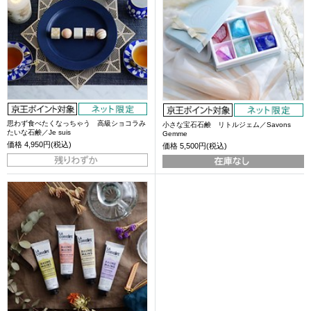
思わず食べたくなっちゃう 高級ショコラみ
小さな宝石石鹸 リトルジェム／Savons
たいな石鹸／Je suis
Gemme
価格
4,950円(税込)
価格
5,500円(税込)