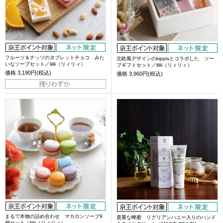
フルーツ＆ナッツのタブレットチョコ みた
北欧風デザインのkippisとコラボした ソー
いなソープセット／liilii（リィリィ）
プギフトセット／liilii（リィリィ）
価格
3,190円(税込)
価格
3,960円(税込)
まるで本物の詰め合わせ マカロンソープ9
貴重な蜂蜜 リグリアンハニー入りのハンド
個セット／liilii（リィリィ）