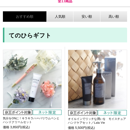
全
13
商品
おすすめ順
人気順
安い順
高い順
てのひらギフト
気分をONに！キラキラハーバリウムペンと
オイルインでリッチな潤いを モイスチュア
ハンドクリームセット
ハンドケアセット／Lala Vie
価格
3,850円(税込)
価格
5,500円(税込)