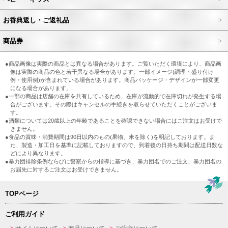
お香典返し・ご返礼品
商品券
●商品画像は実際の商品とは異なる場合があります。ご覧いただく環境により、商品画
像は実際の商品の色と若干異なる場合があります。一部イメージ(調理・盛り付け
例・使用例)が含まれている場合があります。商品パッケージ・デザインが一部変更
になる場合があります。
●一部の商品は店舗の在庫を共有しているため、在庫が流動的で在庫切れが発生する場
合がございます。その際はキャンセルの手続きを取らせていただくことがございま
す。
●酒類については20歳以上の年齢であることを確認できない場合にはご注文はお受けで
きません。
●食品の賞味・消費期間は90日以内のもの(果物、米を除く)を明記しております。ま
た、製造・加工日を基準に記載しておりますので、到着後の日持ち期間は配送日数な
どにより異なります。
●暴力団排除条例ならびに警察からの指導に基づき、暴力団名でのご注文、暴力団名の
お届先に対するご注文はお受けできません。
TOPページ
ご利用ガイド