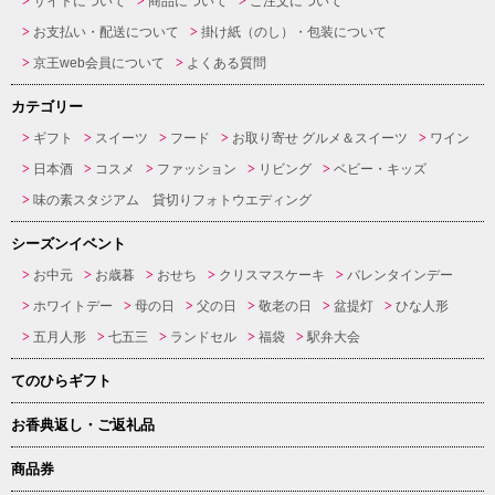
サイトについて
商品について
ご注文について
お支払い・配送について
掛け紙（のし）・包装について
京王web会員について
よくある質問
カテゴリー
ギフト
スイーツ
フード
お取り寄せ グルメ＆スイーツ
ワイン
日本酒
コスメ
ファッション
リビング
ベビー・キッズ
味の素スタジアム 貸切りフォトウエディング
シーズンイベント
お中元
お歳暮
おせち
クリスマスケーキ
バレンタインデー
ホワイトデー
母の日
父の日
敬老の日
盆提灯
ひな人形
五月人形
七五三
ランドセル
福袋
駅弁大会
てのひらギフト
お香典返し・ご返礼品
商品券