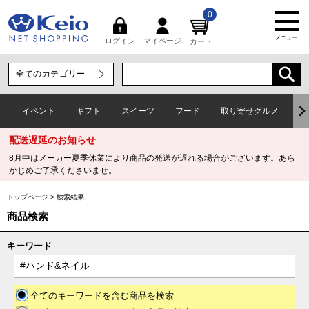
0
メニュー
マイページ
ログイン
カート
イベント
ギフト
スイーツ
フード
取り寄せグルメ
ワ
配送遅延のお知らせ
8月中はメーカー夏季休業により商品の発送が遅れる場合がございます。あら
かじめご了承くださいませ。
トップページ
>
検索結果
商品検索
キーワード
全てのキーワードを含む商品を検索