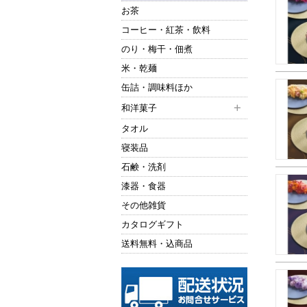
お茶
コーヒー・紅茶・飲料
のり・梅干・佃煮
米・乾麺
缶詰・調味料ほか
和洋菓子
タオル
寝装品
石鹸・洗剤
漆器・食器
その他雑貨
カタログギフト
送料無料・込商品