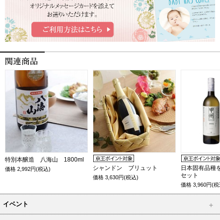
特別本醸造 八海山 1800ml
シャンドン ブリュット
日本固有品種
価格
2,992
円(税込)
セット
価格
3,630
円(税込)
価格
3,960
円(税
イベント