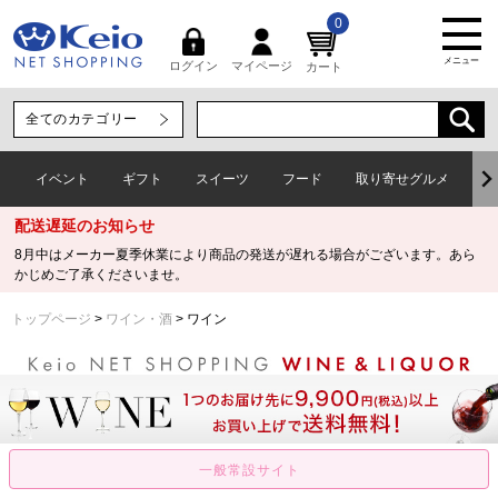
0
メニュー
マイページ
ログイン
カート
イベント
ギフト
スイーツ
フード
取り寄せグルメ
ワ
配送遅延のお知らせ
8月中はメーカー夏季休業により商品の発送が遅れる場合がございます。あら
かじめご了承くださいませ。
トップページ
ワイン・酒
ワイン