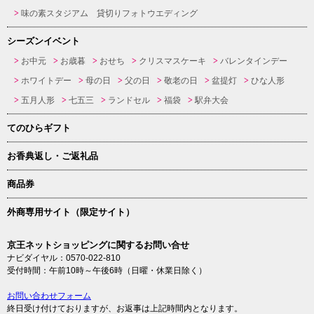
味の素スタジアム 貸切りフォトウエディング
シーズンイベント
お中元
お歳暮
おせち
クリスマスケーキ
バレンタインデー
ホワイトデー
母の日
父の日
敬老の日
盆提灯
ひな人形
五月人形
七五三
ランドセル
福袋
駅弁大会
てのひらギフト
お香典返し・ご返礼品
商品券
外商専用サイト（限定サイト）
京王ネットショッピングに関するお問い合せ
ナビダイヤル：0570-022-810
受付時間：午前10時～午後6時（日曜・休業日除く）
お問い合わせフォーム
終日受け付けておりますが、お返事は上記時間内となります。