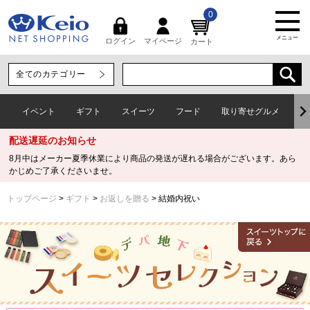
0
メニュー
マイページ
ログイン
カート
イベント
ギフト
スイーツ
フード
取り寄せグルメ
ワ
配送遅延のお知らせ
8月中はメーカー夏季休業により商品の発送が遅れる場合がございます。あら
かじめご了承くださいませ。
トップページ
ギフト
お返しを贈る
結婚内祝い