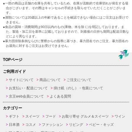
●一部の商品は店舗の在庫を共有しているため、在庫が流動的で在庫切れが発生する場
合がございます。その際はキャンセルの手続きを取らせていただくことがございま
す。
●酒類については20歳以上の年齢であることを確認できない場合にはご注文はお受けで
きません。
●食品の賞味・消費期間は90日以内のもの(果物、米を除く)を明記しております。ま
た、製造・加工日を基準に記載しておりますので、到着後の日持ち期間は配送日数な
どにより異なります。
●暴力団排除条例ならびに警察からの指導に基づき、暴力団名でのご注文、暴力団名の
お届先に対するご注文はお受けできません。
TOPページ
ご利用ガイド
サイトについて
商品について
ご注文について
お支払い・配送について
掛け紙（のし）・包装について
京王web会員について
よくある質問
カテゴリー
ギフト
スイーツ
フード
お取り寄せ グルメ＆スイーツ
ワイン
日本酒
コスメ
ファッション
リビング
ベビー・キッズ