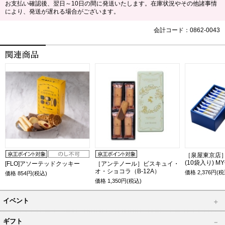
お支払い確認後、翌日～10日の間に発送いたします。在庫状況やその他諸事情
により、発送が遅れる場合がございます。
会計コード：0862-0043
［泉屋東京店
(10袋入り) MY
[FLO]アソーテッドクッキー
［アンテノール］ビスキュイ・
オ・ショコラ（B-12A）
価格
2,376
円(税
価格
854
円(税込)
価格
1,350
円(税込)
イベント
ギフト