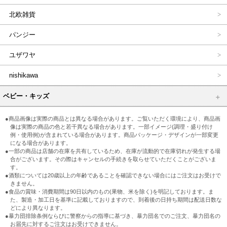
北欧雑貨
パンジー
ユザワヤ
nishikawa
ベビー・キッズ
●商品画像は実際の商品とは異なる場合があります。ご覧いただく環境により、商品画
像は実際の商品の色と若干異なる場合があります。一部イメージ(調理・盛り付け
例・使用例)が含まれている場合があります。商品パッケージ・デザインが一部変更
になる場合があります。
●一部の商品は店舗の在庫を共有しているため、在庫が流動的で在庫切れが発生する場
合がございます。その際はキャンセルの手続きを取らせていただくことがございま
す。
●酒類については20歳以上の年齢であることを確認できない場合にはご注文はお受けで
きません。
●食品の賞味・消費期間は90日以内のもの(果物、米を除く)を明記しております。ま
た、製造・加工日を基準に記載しておりますので、到着後の日持ち期間は配送日数な
どにより異なります。
●暴力団排除条例ならびに警察からの指導に基づき、暴力団名でのご注文、暴力団名の
お届先に対するご注文はお受けできません。