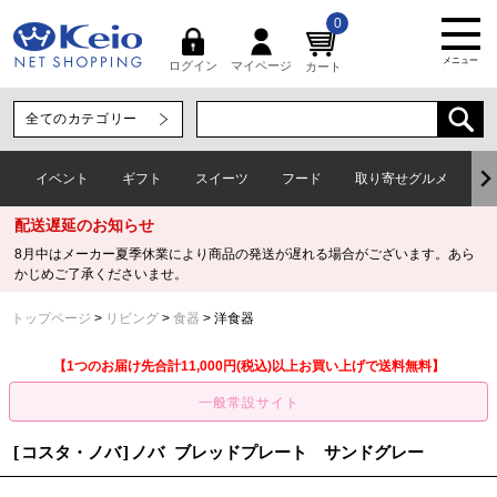
0
メニュー
マイページ
ログイン
カート
イベント
ギフト
スイーツ
フード
取り寄せグルメ
ワ
配送遅延のお知らせ
8月中はメーカー夏季休業により商品の発送が遅れる場合がございます。あら
かじめご了承くださいませ。
トップページ
リビング
食器
洋食器
【1つのお届け先合計11,000円(税込)以上お買い上げで送料無料】
[コスタ・ノバ]ノバ ブレッドプレート サンドグレー