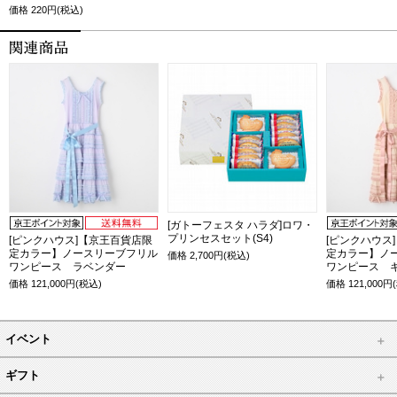
価格
220円(税込)
[ガトーフェスタ ハラダ]ロワ・
プリンセスセット(S4)
[ピンクハウス]【京王百貨店限
[ピンクハウス
定カラー】ノースリーブフリル
定カラー】ノ
価格
2,700
円(税込)
ワンピース ラベンダー
ワンピース 
価格
121,000
円(税込)
価格
121,000
円
イベント
ギフト