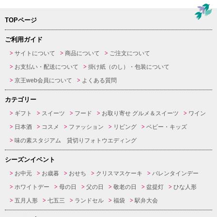
TOPページ
ご利用ガイド
サイトについて
商品について
ご注文について
お支払い・配送について
掛け紙（のし）・包装について
京王web会員について
よくある質問
カテゴリー
ギフト
スイーツ
フード
お取り寄せ グルメ＆スイーツ
ワイン
日本酒
コスメ
ファッション
リビング
ベビー・キッズ
味の素スタジアム 貸切りフォトウエディング
シーズンイベント
お中元
お歳暮
おせち
クリスマスケーキ
バレンタインデー
ホワイトデー
母の日
父の日
敬老の日
盆提灯
ひな人形
五月人形
七五三
ランドセル
福袋
駅弁大会