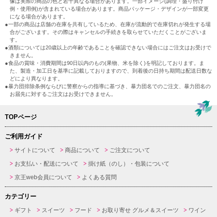
像は実際の商品の色と若干異なる場合があります。一部イメージ(調理・盛り付け
例・使用例)が含まれている場合があります。商品パッケージ・デザインが一部変更
になる場合があります。
●一部の商品は店舗の在庫を共有しているため、在庫が流動的で在庫切れが発生する場
合がございます。その際はキャンセルの手続きを取らせていただくことがございま
す。
●酒類については20歳以上の年齢であることを確認できない場合にはご注文はお受けで
きません。
●食品の賞味・消費期間は90日以内のもの(果物、米を除く)を明記しております。ま
た、製造・加工日を基準に記載しておりますので、到着後の日持ち期間は配送日数な
どにより異なります。
●暴力団排除条例ならびに警察からの指導に基づき、暴力団名でのご注文、暴力団名の
お届先に対するご注文はお受けできません。
TOPページ
ご利用ガイド
サイトについて
商品について
ご注文について
お支払い・配送について
掛け紙（のし）・包装について
京王web会員について
よくある質問
カテゴリー
ギフト
スイーツ
フード
お取り寄せ グルメ＆スイーツ
ワイン