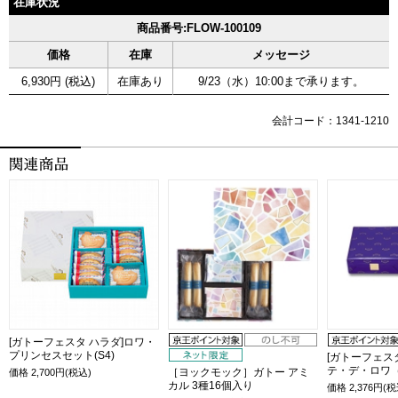
在庫状況
商品番号:FLOW-100109
価格
在庫
メッセージ
6,930円 (税込)
在庫あり
9/23（水）10:00まで承ります。
会計コード：1341-1210
[ガトーフェスタ ハラダ]ロワ・
プリンセスセット(S4)
[ガトーフェス
テ・デ・ロワ（
［ヨックモック］ガトー アミ
価格
2,700
円(税込)
カル 3種16個入り
価格
2,376
円(税