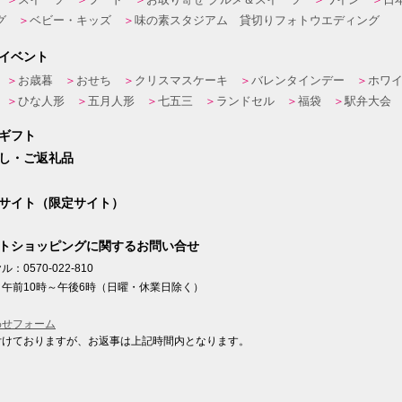
グ
ベビー・キッズ
味の素スタジアム 貸切りフォトウエディング
イベント
お歳暮
おせち
クリスマスケーキ
バレンタインデー
ホワ
ひな人形
五月人形
七五三
ランドセル
福袋
駅弁大会
ギフト
し・ご返礼品
サイト（限定サイト）
トショッピングに関するお問い合せ
：0570-022-810
午前10時～午後6時（日曜・休業日除く）
わせフォーム
付けておりますが、お返事は上記時間内となります。
ト