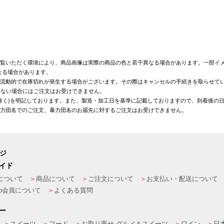
覧いただく環境により、商品画像は実際の商品の色と若干異なる場合があります。一部イメ
なる場合があります。
が流動的で在庫切れが発生する場合がございます。その際はキャンセルの手続きを取らせて
きない場合にはご注文はお受けできません。
を除く)を明記しております。また、製造・加工日を基準に記載しておりますので、到着後の
暴力団名でのご注文、暴力団名のお届先に対するご注文はお受けできません。
ージ
イド
について
商品について
ご注文について
お支払い・配送について
eb会員について
よくある質問
ー
スイーツ
フード
お取り寄せ グルメ＆スイーツ
ワイン
日