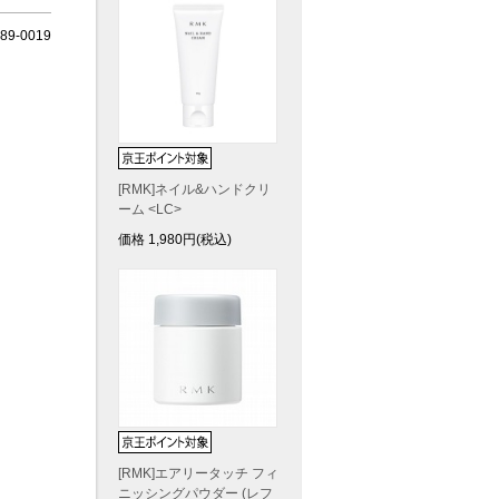
9-0019
[RMK]ネイル&ハンドクリ
ーム <LC>
価格
1,980
円(税込)
[RMK]エアリータッチ フィ
ニッシングパウダー (レフ