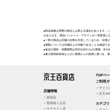
●商品画像は実際の商品とは異なる場合があります。ご
があります。商品パッケージ・デザインが一部変更に
●一部の商品は店舗の在庫を共有しているため、在庫
●酒類については20歳以上の年齢であることを確認で
●食品の賞味・消費期間は90日以内のもの(果物、米
●暴力団排除条例ならびに警察からの指導に基づき、
TOPペ
ご利用ガ
サイト
店舗情報
京王w
新宿店
聖蹟桜ヶ丘店
カテゴリ
サテライト店
ギフト