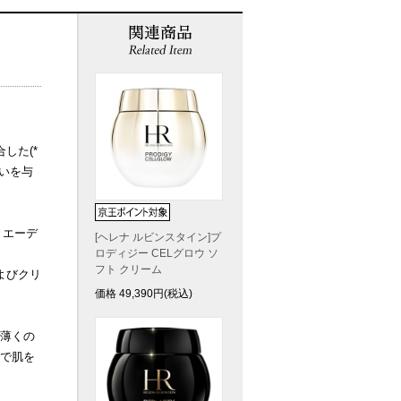
した(*
いを与
、エーデ
[ヘレナ ルビンスタイン]プ
ロディジー CELグロウ ソ
フト クリーム
よびクリ
価格
49,390
円(税込)
薄くの
で肌を