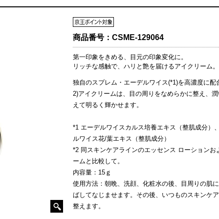
商品番号：
CSME-129064
第一印象をきめる、目元の印象変化に。
リッチな感触で、ハリと艶を届けるアイクリーム。
独自のスプレム・エーデルワイス(*1)を高濃度に配合
2)アイクリームは、目の周りをなめらかに整え、潤
えて明るく輝かせます。
*1 エーデルワイスカルス培養エキス（整肌成分）
ルワイス花/葉エキス（整肌成分）
*2 同スキンケアラインのエッセンス ローションお
ームと比較して。
内容量：15ｇ
使用方法：朝晩、洗顔、化粧水の後、目周りの肌に
ばしてなじませます。その後、いつものスキンケア
整えます。