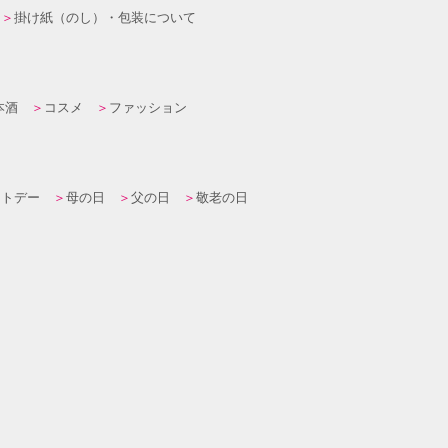
掛け紙（のし）・包装について
本酒
コスメ
ファッション
イトデー
母の日
父の日
敬老の日