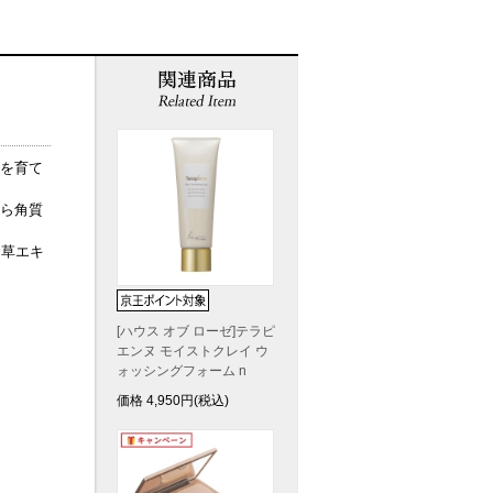
を育て
ら角質
命草エキ
[ハウス オブ ローゼ]テラピ
エンヌ モイストクレイ ウ
ォッシングフォーム n
価格
4,950
円(税込)