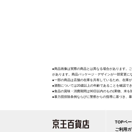
●商品画像は実際の商品とは異なる場合があります。ご
があります。商品パッケージ・デザインが一部変更に
●一部の商品は店舗の在庫を共有しているため、在庫
●酒類については20歳以上の年齢であることを確認で
●食品の賞味・消費期間は90日以内のもの(果物、米
●暴力団排除条例ならびに警察からの指導に基づき、
TOPペ
ご利用ガ