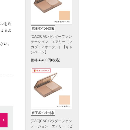
ルを近
さえるよ
[CAC]CACパウダーファン
デーション エアリー（マ
さい。
カダミアオークル）【キャ
ンペーン】
価格
4,400
円(税込)
[CAC]CACパウダーファン
デーション エアリー（ピ