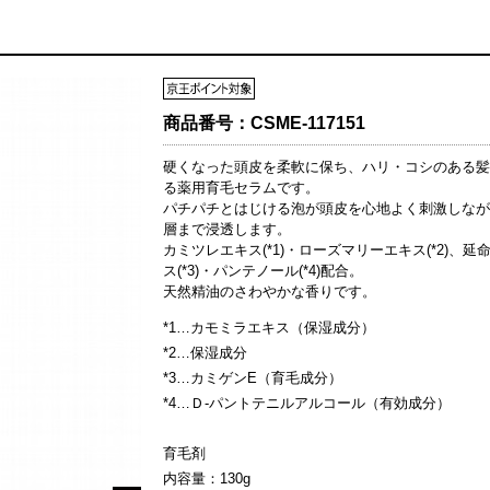
商品番号：
CSME-117151
硬くなった頭皮を柔軟に保ち、ハリ・コシのある髪
る薬用育毛セラムです。
パチパチとはじける泡が頭皮を心地よく刺激しなが
層まで浸透します。
カミツレエキス(*1)・ローズマリーエキス(*2)、延
ス(*3)・パンテノール(*4)配合。
天然精油のさわやかな香りです。
*1…カモミラエキス（保湿成分）
*2…保湿成分
*3…カミゲンE（育毛成分）
*4…Ｄ-パントテニルアルコール（有効成分）
育毛剤
内容量：130g