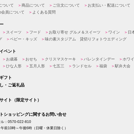
について
商品について
ご注文について
お支払い・配送について
eb会員について
よくある質問
ー
スイーツ
フード
お取り寄せ グルメ＆スイーツ
ワイン
日
グ
ベビー・キッズ
味の素スタジアム 貸切りフォトウエディング
イベント
お歳暮
おせち
クリスマスケーキ
バレンタインデー
ホワ
ひな人形
五月人形
七五三
ランドセル
福袋
駅弁大会
ギフト
し・ご返礼品
サイト（限定サイト）
トショッピングに関するお問い合せ
：0570-022-810
午前10時～午後6時（日曜・休業日除く）