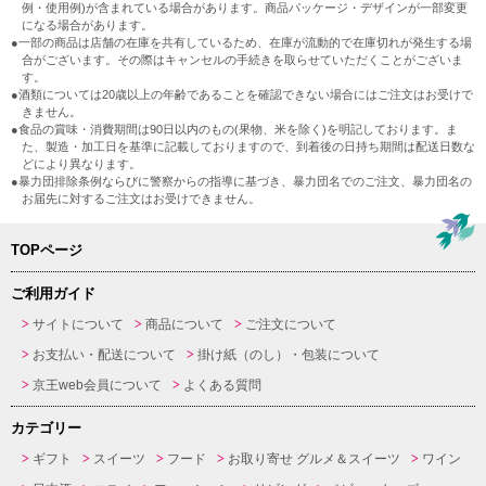
例・使用例)が含まれている場合があります。商品パッケージ・デザインが一部変更
になる場合があります。
●一部の商品は店舗の在庫を共有しているため、在庫が流動的で在庫切れが発生する場
合がございます。その際はキャンセルの手続きを取らせていただくことがございま
す。
●酒類については20歳以上の年齢であることを確認できない場合にはご注文はお受けで
きません。
●食品の賞味・消費期間は90日以内のもの(果物、米を除く)を明記しております。ま
た、製造・加工日を基準に記載しておりますので、到着後の日持ち期間は配送日数な
どにより異なります。
●暴力団排除条例ならびに警察からの指導に基づき、暴力団名でのご注文、暴力団名の
お届先に対するご注文はお受けできません。
TOPページ
ご利用ガイド
サイトについて
商品について
ご注文について
お支払い・配送について
掛け紙（のし）・包装について
京王web会員について
よくある質問
カテゴリー
ギフト
スイーツ
フード
お取り寄せ グルメ＆スイーツ
ワイン