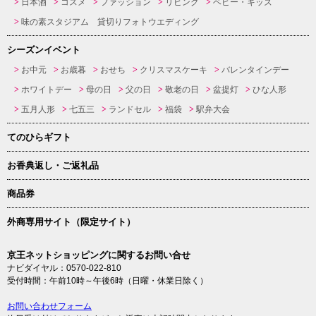
日本酒
コスメ
ファッション
リビング
ベビー・キッズ
味の素スタジアム 貸切りフォトウエディング
シーズンイベント
お中元
お歳暮
おせち
クリスマスケーキ
バレンタインデー
ホワイトデー
母の日
父の日
敬老の日
盆提灯
ひな人形
五月人形
七五三
ランドセル
福袋
駅弁大会
てのひらギフト
お香典返し・ご返礼品
商品券
外商専用サイト（限定サイト）
京王ネットショッピングに関するお問い合せ
ナビダイヤル：0570-022-810
受付時間：午前10時～午後6時（日曜・休業日除く）
お問い合わせフォーム