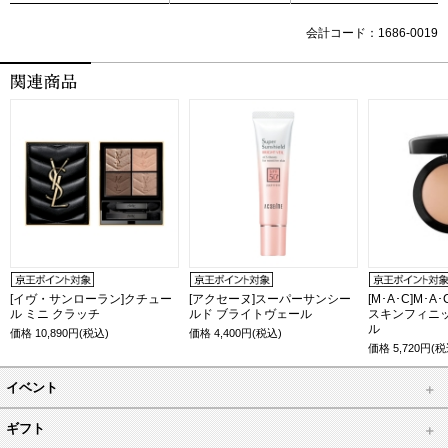
会計コード：1686-0019
[イヴ・サンローラン]クチュー
[アクセーヌ]スーパーサンシー
[M･A･C]M･
ル ミニ クラッチ
ルド ブライトヴェール
スキンフィニ
ル
価格
10,890
円(税込)
価格
4,400
円(税込)
価格
5,720
円(税
イベント
ギフト