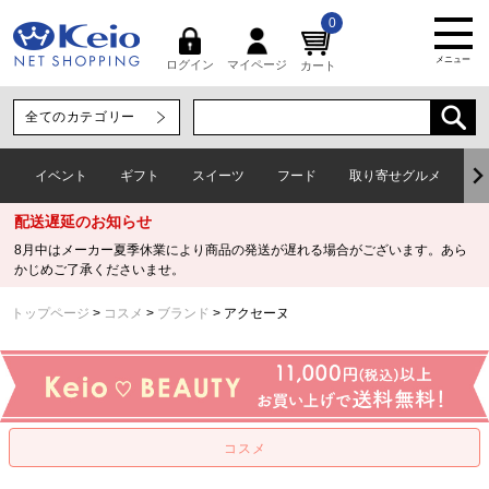
0
メニュー
マイページ
ログイン
カート
イベント
ギフト
スイーツ
フード
取り寄せグルメ
ワ
配送遅延のお知らせ
8月中はメーカー夏季休業により商品の発送が遅れる場合がございます。あら
かじめご了承くださいませ。
トップページ
コスメ
ブランド
アクセーヌ