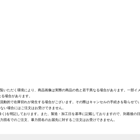
覧いただく環境により、商品画像は実際の商品の色と若干異なる場合があります。一部イメ
なる場合があります。
が流動的で在庫切れが発生する場合がございます。その際はキャンセルの手続きを取らせて
きない場合にはご注文はお受けできません。
を除く)を明記しております。また、製造・加工日を基準に記載しておりますので、到着後の
暴力団名でのご注文、暴力団名のお届先に対するご注文はお受けできません。