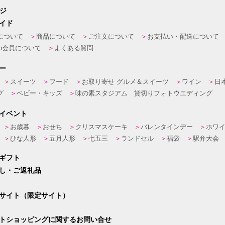
ージ
イド
について
商品について
ご注文について
お支払い・配送について
eb会員について
よくある質問
ー
スイーツ
フード
お取り寄せ グルメ＆スイーツ
ワイン
日
グ
ベビー・キッズ
味の素スタジアム 貸切りフォトウエディング
イベント
お歳暮
おせち
クリスマスケーキ
バレンタインデー
ホワ
ひな人形
五月人形
七五三
ランドセル
福袋
駅弁大会
ギフト
し・ご返礼品
サイト（限定サイト）
トショッピングに関するお問い合せ