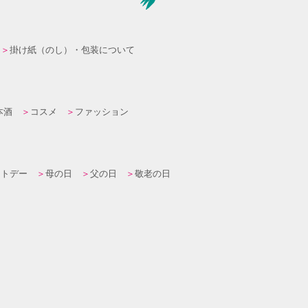
掛け紙（のし）・包装について
本酒
コスメ
ファッション
イトデー
母の日
父の日
敬老の日