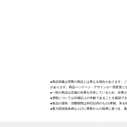
●商品画像は実際の商品とは異なる場合があります。ご
があります。商品パッケージ・デザインが一部変更に
●一部の商品は店舗の在庫を共有しているため、在庫
●酒類については20歳以上の年齢であることを確認で
●食品の賞味・消費期間は90日以内のもの(果物、米
●暴力団排除条例ならびに警察からの指導に基づき、