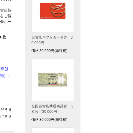
貨店協
をご覧
会ホー
１枚
百貨店ギフトカード赤 3
0,000円
価格
30,000
円(非課税)
送料は
類）」
全国百貨店共通商品券 ３
ただきま
０枚（30,000円）
分けさせ
価格
30,000
円(非課税)