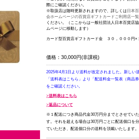
際にご確認ください。
※取扱店は随時更新されますので、詳しくは
日本百
会ホームページの百貨店ギフトカードご利用店一覧
ください。（ここからは一般社団法人日本百貨店協
ムページに移動します）
カード型百貨店ギフトカード金 ３０，０００円×
価格：
30,000円(非課税)
2025年4月1日より送料が改定されました。新しい
「送料表はこちら」より「配送料金一覧表（商品券
をご確認ください。
送料表はこちら
返品について
※１配送につき商品代金30万円分までとさせてい
す。それを超える場合は30万円ごとに配送個口を
ていただき、配送個口分の送料を頂戴いたします。