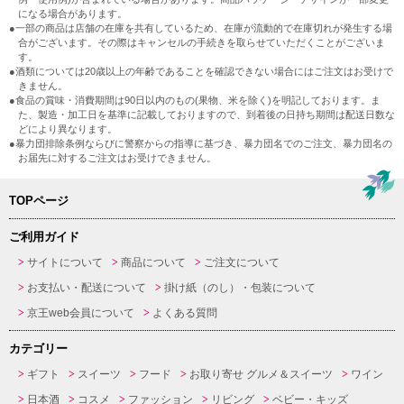
になる場合があります。
●一部の商品は店舗の在庫を共有しているため、在庫が流動的で在庫切れが発生する場
合がございます。その際はキャンセルの手続きを取らせていただくことがございま
す。
●酒類については20歳以上の年齢であることを確認できない場合にはご注文はお受けで
きません。
●食品の賞味・消費期間は90日以内のもの(果物、米を除く)を明記しております。ま
た、製造・加工日を基準に記載しておりますので、到着後の日持ち期間は配送日数な
どにより異なります。
●暴力団排除条例ならびに警察からの指導に基づき、暴力団名でのご注文、暴力団名の
お届先に対するご注文はお受けできません。
TOPページ
ご利用ガイド
サイトについて
商品について
ご注文について
お支払い・配送について
掛け紙（のし）・包装について
京王web会員について
よくある質問
カテゴリー
ギフト
スイーツ
フード
お取り寄せ グルメ＆スイーツ
ワイン
日本酒
コスメ
ファッション
リビング
ベビー・キッズ