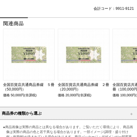
会計コード：9911-9121
全国百貨店共通商品券綴 ５冊
全国百貨店共通商品券綴 ２冊
全国百貨店共
（50,000円）
（20,000円）
冊（100,000
価格
50,000
円(非課税)
価格
20,000
円(非課税)
価格
100,000
円
商品券の種類から選ぶ
●商品画像は実際の商品とは異なる場合があります。ご覧いただく環境により、商品画
像は実際の商品の色と若干異なる場合があります。一部イメージ(調理・盛り付け
例・使用例)が含まれている場合があります。商品パッケージ・デザインが一部変更