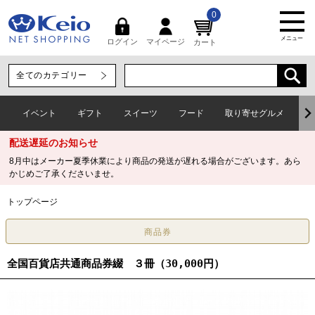
0
メニュー
マイページ
ログイン
カート
イベント
ギフト
スイーツ
フード
取り寄せグルメ
ワ
配送遅延のお知らせ
8月中はメーカー夏季休業により商品の発送が遅れる場合がございます。あら
かじめご了承くださいませ。
トップページ
全国百貨店共通商品券綴 ３冊（30,000円）