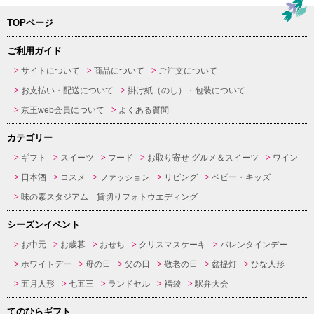
TOPページ
ご利用ガイド
サイトについて
商品について
ご注文について
お支払い・配送について
掛け紙（のし）・包装について
京王web会員について
よくある質問
カテゴリー
ギフト
スイーツ
フード
お取り寄せ グルメ＆スイーツ
ワイン
日本酒
コスメ
ファッション
リビング
ベビー・キッズ
味の素スタジアム 貸切りフォトウエディング
シーズンイベント
お中元
お歳暮
おせち
クリスマスケーキ
バレンタインデー
ホワイトデー
母の日
父の日
敬老の日
盆提灯
ひな人形
五月人形
七五三
ランドセル
福袋
駅弁大会
てのひらギフト