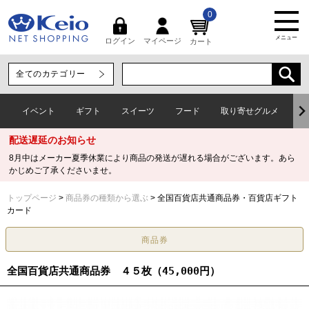
0
メニュー
マイページ
ログイン
カート
イベント
ギフト
スイーツ
フード
取り寄せグルメ
ワ
配送遅延のお知らせ
8月中はメーカー夏季休業により商品の発送が遅れる場合がございます。あら
かじめご了承くださいませ。
トップページ
商品券の種類から選ぶ
全国百貨店共通商品券・百貨店ギフト
カード
全国百貨店共通商品券 ４５枚（45,000円）