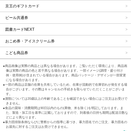
京王のギフトカード
ビール共通券
図書カードNEXT
おこめ券・アイスクリーム券
こども商品券
●商品画像は実際の商品とは異なる場合があります。ご覧いただく環境により、商品画
像は実際の商品の色と若干異なる場合があります。一部イメージ(調理・盛り付け
例・使用例)が含まれている場合があります。商品パッケージ・デザインが一部変更
になる場合があります。
●一部の商品は店舗の在庫を共有しているため、在庫が流動的で在庫切れが発生する場
合がございます。その際はキャンセルの手続きを取らせていただくことがございま
す。
●酒類については20歳以上の年齢であることを確認できない場合にはご注文はお受けで
きません。
●食品の賞味・消費期間は90日以内のもの(果物、米を除く)を明記しております。ま
た、製造・加工日を基準に記載しておりますので、到着後の日持ち期間は配送日数な
どにより異なります。
●暴力団排除条例ならびに警察からの指導に基づき、暴力団名でのご注文、暴力団名の
お届先に対するご注文はお受けできません。