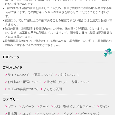
になる場合があります。
●一部の商品は店舗の在庫を共有しているため、在庫が流動的で在庫切れが発生する場
合がございます。その際はキャンセルの手続きを取らせていただくことがございま
す。
●酒類については20歳以上の年齢であることを確認できない場合にはご注文はお受けで
きません。
●食品の賞味・消費期間は90日以内のもの(果物、米を除く)を明記しております。ま
た、製造・加工日を基準に記載しておりますので、到着後の日持ち期間は配送日数な
どにより異なります。
●暴力団排除条例ならびに警察からの指導に基づき、暴力団名でのご注文、暴力団名の
お届先に対するご注文はお受けできません。
TOPページ
ご利用ガイド
サイトについて
商品について
ご注文について
お支払い・配送について
掛け紙（のし）・包装について
京王web会員について
よくある質問
カテゴリー
ギフト
スイーツ
フード
お取り寄せ グルメ＆スイーツ
ワイン
日本酒
コスメ
ファッション
リビング
ベビー・キッズ