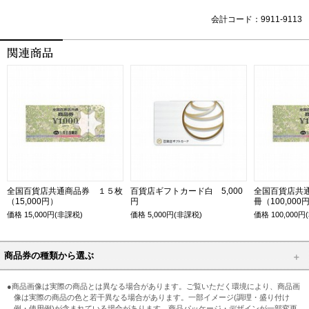
会計コード：9911-9113
全国百貨店共通商品券 １５枚
百貨店ギフトカード白 5,000
全国百貨店共
（15,000円）
円
冊（100,000
価格
15,000
円(非課税)
価格
5,000
円(非課税)
価格
100,000
円
商品券の種類から選ぶ
●商品画像は実際の商品とは異なる場合があります。ご覧いただく環境により、商品画
像は実際の商品の色と若干異なる場合があります。一部イメージ(調理・盛り付け
例・使用例)が含まれている場合があります。商品パッケージ・デザインが一部変更