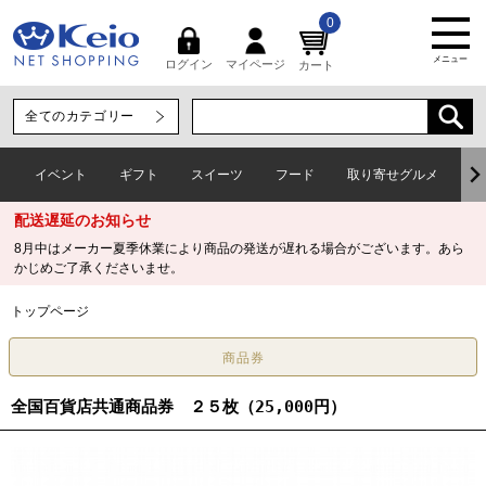
0
メニュー
マイページ
ログイン
カート
イベント
ギフト
スイーツ
フード
取り寄せグルメ
ワ
配送遅延のお知らせ
8月中はメーカー夏季休業により商品の発送が遅れる場合がございます。あら
かじめご了承くださいませ。
トップページ
全国百貨店共通商品券 ２５枚（25,000円）