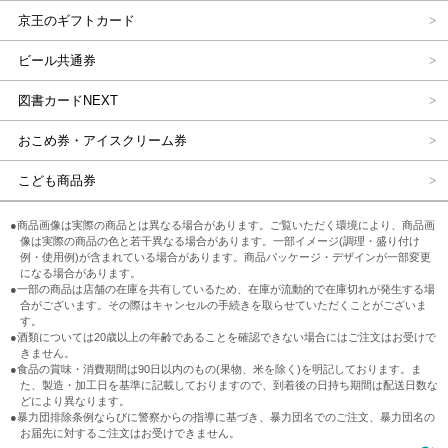
京王のギフトカード
ビール共通券
図書カードNEXT
おこめ券・アイスクリーム券
こども商品券
●商品画像は実際の商品とは異なる場合があります。ご覧いただく環境により、商品画
像は実際の商品の色と若干異なる場合があります。一部イメージ(調理・盛り付け
例・使用例)が含まれている場合があります。商品パッケージ・デザインが一部変更
になる場合があります。
●一部の商品は店舗の在庫を共有しているため、在庫が流動的で在庫切れが発生する場
合がございます。その際はキャンセルの手続きを取らせていただくことがございま
す。
●酒類については20歳以上の年齢であることを確認できない場合にはご注文はお受けで
きません。
●食品の賞味・消費期間は90日以内のもの(果物、米を除く)を明記しております。ま
た、製造・加工日を基準に記載しておりますので、到着後の日持ち期間は配送日数な
どにより異なります。
●暴力団排除条例ならびに警察からの指導に基づき、暴力団名でのご注文、暴力団名の
お届先に対するご注文はお受けできません。