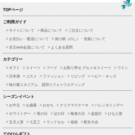
TOPページ
ご利用ガイド
サイトについて
商品について
ご注文について
お支払い・配送について
掛け紙（のし）・包装について
京王web会員について
よくある質問
カテゴリー
ギフト
スイーツ
フード
お取り寄せ グルメ＆スイーツ
ワイン
日本酒
コスメ
ファッション
リビング
ベビー・キッズ
味の素スタジアム 貸切りフォトウエディング
シーズンイベント
お中元
お歳暮
おせち
クリスマスケーキ
バレンタインデー
ホワイトデー
母の日
父の日
敬老の日
盆提灯
ひな人形
五月人形
七五三
ランドセル
福袋
駅弁大会
てのひらギフト