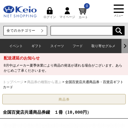
0
メニュー
マイページ
ログイン
カート
イベント
ギフト
スイーツ
フード
取り寄せグルメ
ワ
配送遅延のお知らせ
8月中はメーカー夏季休業により商品の発送が遅れる場合がございます。あら
かじめご了承くださいませ。
トップページ
商品券の種類から選ぶ
全国百貨店共通商品券・百貨店ギフト
カード
全国百貨店共通商品券綴 １冊（10,000円）