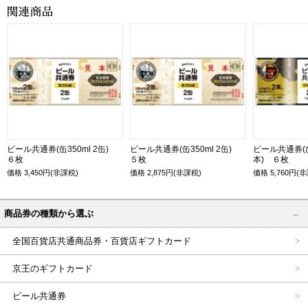
ビール共通券(缶350ml 2缶)
ビール共通券(缶350ml 2缶)
ビール共通券(び
６枚
５枚
本) ６枚
価格
3,450
円(非課税)
価格
2,875
円(非課税)
価格
5,760
円(非
商品券の種類から選ぶ
全国百貨店共通商品券・百貨店ギフトカード
京王のギフトカード
ビール共通券