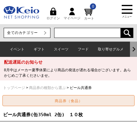
0
メニュー
マイページ
ログイン
カート
イベント
ギフト
スイーツ
フード
取り寄せグルメ
ワ
配送遅延のお知らせ
8月中はメーカー夏季休業により商品の発送が遅れる場合がございます。あら
かじめご了承くださいませ。
トップページ
商品券の種類から選ぶ
ビール共通券
ビール共通券(缶350ml 2缶) １０枚