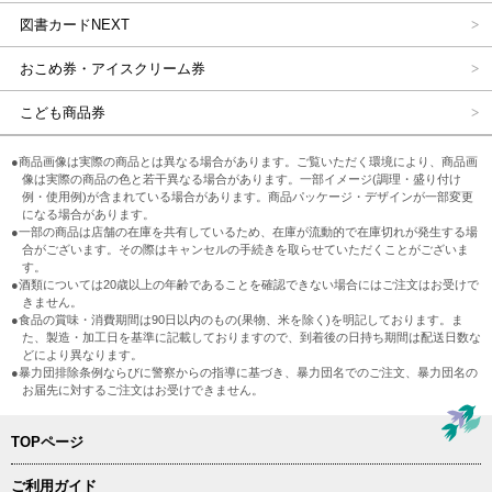
図書カードNEXT
おこめ券・アイスクリーム券
こども商品券
●商品画像は実際の商品とは異なる場合があります。ご覧いただく環境により、商品画
像は実際の商品の色と若干異なる場合があります。一部イメージ(調理・盛り付け
例・使用例)が含まれている場合があります。商品パッケージ・デザインが一部変更
になる場合があります。
●一部の商品は店舗の在庫を共有しているため、在庫が流動的で在庫切れが発生する場
合がございます。その際はキャンセルの手続きを取らせていただくことがございま
す。
●酒類については20歳以上の年齢であることを確認できない場合にはご注文はお受けで
きません。
●食品の賞味・消費期間は90日以内のもの(果物、米を除く)を明記しております。ま
た、製造・加工日を基準に記載しておりますので、到着後の日持ち期間は配送日数な
どにより異なります。
●暴力団排除条例ならびに警察からの指導に基づき、暴力団名でのご注文、暴力団名の
お届先に対するご注文はお受けできません。
TOPページ
ご利用ガイド