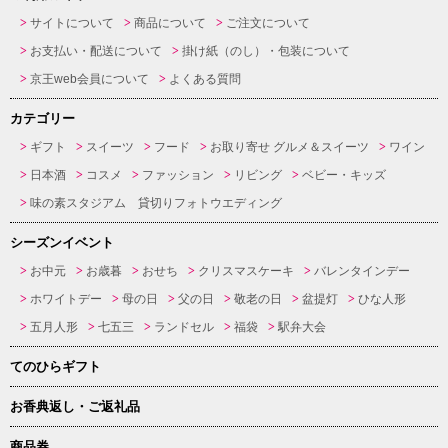
サイトについて
商品について
ご注文について
お支払い・配送について
掛け紙（のし）・包装について
京王web会員について
よくある質問
カテゴリー
ギフト
スイーツ
フード
お取り寄せ グルメ＆スイーツ
ワイン
日本酒
コスメ
ファッション
リビング
ベビー・キッズ
味の素スタジアム 貸切りフォトウエディング
シーズンイベント
お中元
お歳暮
おせち
クリスマスケーキ
バレンタインデー
ホワイトデー
母の日
父の日
敬老の日
盆提灯
ひな人形
五月人形
七五三
ランドセル
福袋
駅弁大会
てのひらギフト
お香典返し・ご返礼品
商品券