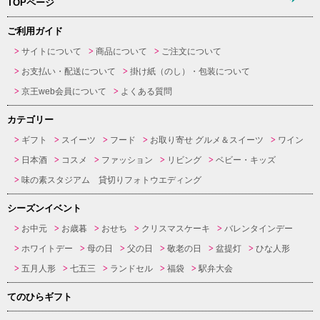
TOPページ
ご利用ガイド
サイトについて
商品について
ご注文について
お支払い・配送について
掛け紙（のし）・包装について
京王web会員について
よくある質問
カテゴリー
ギフト
スイーツ
フード
お取り寄せ グルメ＆スイーツ
ワイン
日本酒
コスメ
ファッション
リビング
ベビー・キッズ
味の素スタジアム 貸切りフォトウエディング
シーズンイベント
お中元
お歳暮
おせち
クリスマスケーキ
バレンタインデー
ホワイトデー
母の日
父の日
敬老の日
盆提灯
ひな人形
五月人形
七五三
ランドセル
福袋
駅弁大会
てのひらギフト