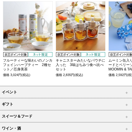
フルーティーな味わいのノンカ
キャニスターみたいなパウチに
ムーミン缶入
フェインハーブティー 2種セ
入った 3味はちみつ食べ比べ
ードとベリー
ット／芯身美茶
セット
MOOMIN & TA
価格
3,024
円(税込)
価格
2,835
円(税込)
価格
2,592
円(税
イベント
ギフト
スイーツ＆フード
ワイン・酒