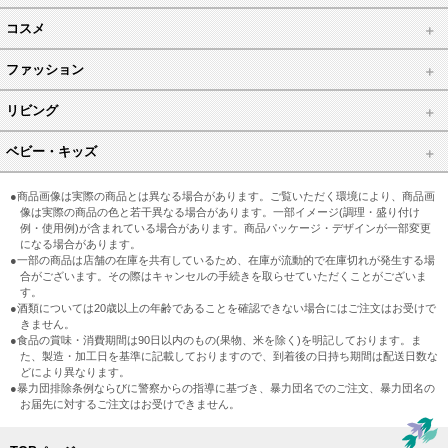
コスメ
ファッション
リビング
ベビー・キッズ
●商品画像は実際の商品とは異なる場合があります。ご覧いただく環境により、商品画
像は実際の商品の色と若干異なる場合があります。一部イメージ(調理・盛り付け
例・使用例)が含まれている場合があります。商品パッケージ・デザインが一部変更
になる場合があります。
●一部の商品は店舗の在庫を共有しているため、在庫が流動的で在庫切れが発生する場
合がございます。その際はキャンセルの手続きを取らせていただくことがございま
す。
●酒類については20歳以上の年齢であることを確認できない場合にはご注文はお受けで
きません。
●食品の賞味・消費期間は90日以内のもの(果物、米を除く)を明記しております。ま
た、製造・加工日を基準に記載しておりますので、到着後の日持ち期間は配送日数な
どにより異なります。
●暴力団排除条例ならびに警察からの指導に基づき、暴力団名でのご注文、暴力団名の
お届先に対するご注文はお受けできません。