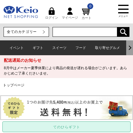
0
メニュー
マイページ
ログイン
カート
イベント
ギフト
スイーツ
フード
取り寄せグルメ
ワ
配送遅延のお知らせ
8月中はメーカー夏季休業により商品の発送が遅れる場合がございます。あら
かじめご了承くださいませ。
トップページ