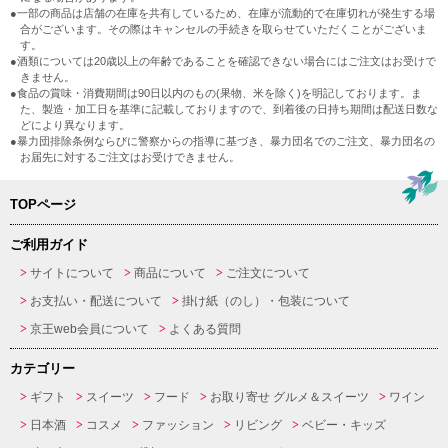
●一部の商品は店舗の在庫を共有しているため、在庫が流動的で在庫切れが発生する場
合がございます。その際はキャンセルの手続きを取らせていただくことがございま
す。
●酒類については20歳以上の年齢であることを確認できない場合にはご注文はお受けで
きません。
●食品の賞味・消費期間は90日以内のもの(果物、米を除く)を明記しております。ま
た、製造・加工日を基準に記載しておりますので、到着後の日持ち期間は配送日数な
どにより異なります。
●暴力団排除条例ならびに警察からの指導に基づき、暴力団名でのご注文、暴力団名の
お届先に対するご注文はお受けできません。
TOPページ
ご利用ガイド
サイトについて
商品について
ご注文について
お支払い・配送について
掛け紙（のし）・包装について
京王web会員について
よくある質問
カテゴリー
ギフト
スイーツ
フード
お取り寄せ グルメ＆スイーツ
ワイン
日本酒
コスメ
ファッション
リビング
ベビー・キッズ