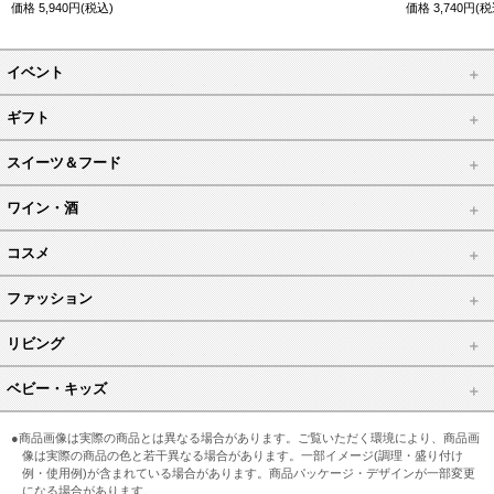
価格
5,940
円(税込)
価格
3,740
円(税
イベント
ギフト
スイーツ＆フード
ワイン・酒
コスメ
ファッション
リビング
ベビー・キッズ
●商品画像は実際の商品とは異なる場合があります。ご覧いただく環境により、商品画
像は実際の商品の色と若干異なる場合があります。一部イメージ(調理・盛り付け
例・使用例)が含まれている場合があります。商品パッケージ・デザインが一部変更
になる場合があります。