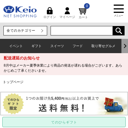
0
メニュー
マイページ
ログイン
カート
イベント
ギフト
スイーツ
フード
取り寄せグルメ
ワ
配送遅延のお知らせ
8月中はメーカー夏季休業により商品の発送が遅れる場合がございます。あら
かじめご了承くださいませ。
トップページ