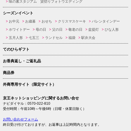
味の素スタジアム 貸切りフォトウエディング
シーズンイベント
お中元
お歳暮
おせち
クリスマスケーキ
バレンタインデー
ホワイトデー
母の日
父の日
敬老の日
盆提灯
ひな人形
五月人形
七五三
ランドセル
福袋
駅弁大会
てのひらギフト
お香典返し・ご返礼品
商品券
外商専用サイト（限定サイト）
京王ネットショッピングに関するお問い合せ
ナビダイヤル：0570-022-810
受付時間：午前10時～午後6時（日曜・休業日除く）
お問い合わせフォーム
終日受け付けておりますが、お返事は上記時間内となります。