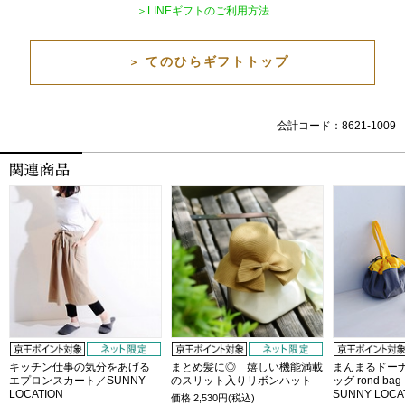
＞LINEギフトのご利用方法
てのひらギフトトップ
＞
会計コード：8621-1009
キッチン仕事の気分をあげる
まとめ髪に◎ 嬉しい機能満載
まんまるドー
エプロンスカート／SUNNY
のスリット入りリボンハット
ッグ rond ba
LOCATION
SUNNY LOCA
価格
2,530
円(税込)