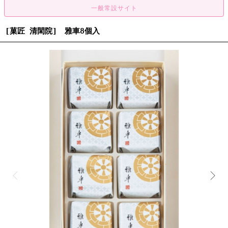
[菓匠 清閑院] 雅車8個入