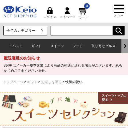
0
メニュー
マイページ
ログイン
カート
イベント
ギフト
スイーツ
フード
取り寄せグルメ
ワ
配送遅延のお知らせ
8月中はメーカー夏季休業により商品の発送が遅れる場合がございます。あら
かじめご了承くださいませ。
トップページ
ギフト
お返しを贈る
快気内祝い