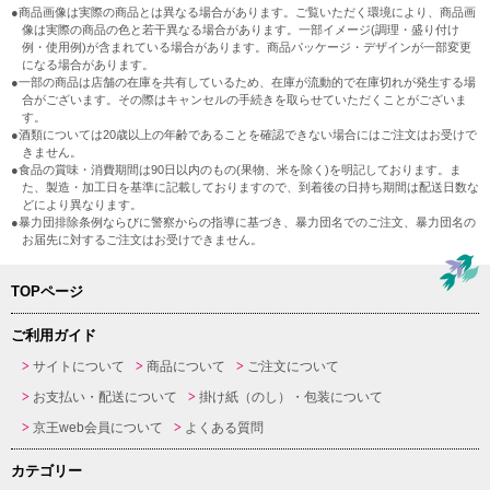
●商品画像は実際の商品とは異なる場合があります。ご覧いただく環境により、商品画
像は実際の商品の色と若干異なる場合があります。一部イメージ(調理・盛り付け
例・使用例)が含まれている場合があります。商品パッケージ・デザインが一部変更
になる場合があります。
●一部の商品は店舗の在庫を共有しているため、在庫が流動的で在庫切れが発生する場
合がございます。その際はキャンセルの手続きを取らせていただくことがございま
す。
●酒類については20歳以上の年齢であることを確認できない場合にはご注文はお受けで
きません。
●食品の賞味・消費期間は90日以内のもの(果物、米を除く)を明記しております。ま
た、製造・加工日を基準に記載しておりますので、到着後の日持ち期間は配送日数な
どにより異なります。
●暴力団排除条例ならびに警察からの指導に基づき、暴力団名でのご注文、暴力団名の
お届先に対するご注文はお受けできません。
TOPページ
ご利用ガイド
サイトについて
商品について
ご注文について
お支払い・配送について
掛け紙（のし）・包装について
京王web会員について
よくある質問
カテゴリー