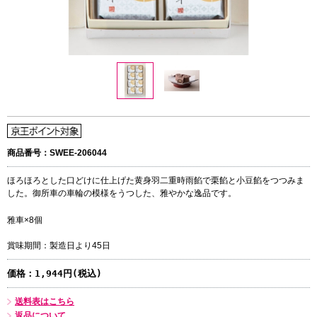
商品番号：SWEE-206044
ほろほろとした口どけに仕上げた黄身羽二重時雨餡で栗餡と小豆餡をつつみま
した。御所車の車輪の模様をうつした、雅やかな逸品です。
雅車×8個
賞味期間：製造日より45日
価格：
1,944円(税込)
送料表はこちら
返品について