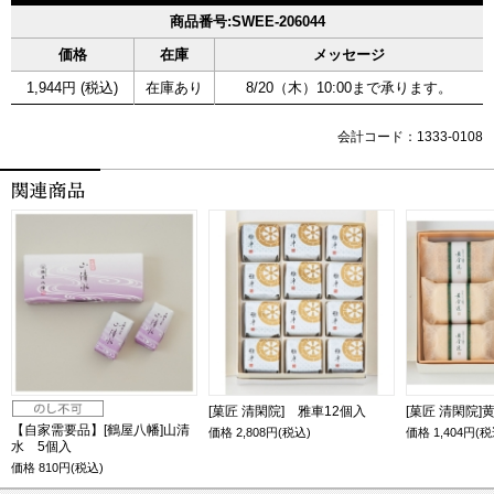
商品番号:SWEE-206044
価格
在庫
メッセージ
1,944円 (税込)
在庫あり
8/20（木）10:00まで承ります。
会計コード：1333-0108
[菓匠 清閑院] 雅車12個入
[菓匠 清閑院]
【自家需要品】[鶴屋八幡]山清
価格
2,808
円(税込)
価格
1,404
円(税
水 5個入
価格
810
円(税込)