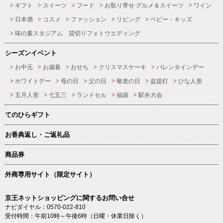
ギフト
スイーツ
フード
お取り寄せ グルメ＆スイーツ
ワイン
日本酒
コスメ
ファッション
リビング
ベビー・キッズ
味の素スタジアム 貸切りフォトウエディング
シーズンイベント
お中元
お歳暮
おせち
クリスマスケーキ
バレンタインデー
ホワイトデー
母の日
父の日
敬老の日
盆提灯
ひな人形
五月人形
七五三
ランドセル
福袋
駅弁大会
てのひらギフト
お香典返し・ご返礼品
商品券
外商専用サイト（限定サイト）
京王ネットショッピングに関するお問い合せ
ナビダイヤル：0570-022-810
受付時間：午前10時～午後6時（日曜・休業日除く）