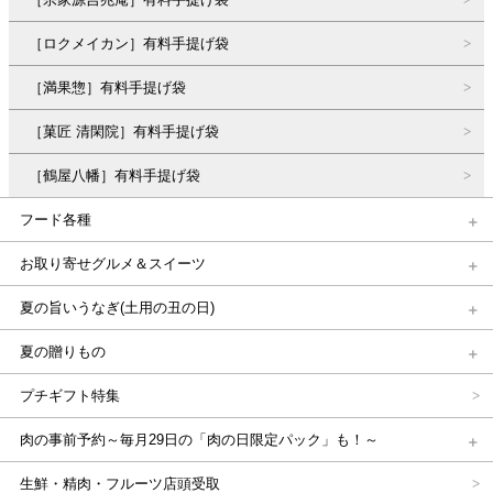
［ロクメイカン］有料手提げ袋
［満果惣］有料手提げ袋
［菓匠 清閑院］有料手提げ袋
［鶴屋八幡］有料手提げ袋
フード各種
お取り寄せグルメ＆スイーツ
夏の旨いうなぎ(土用の丑の日)
夏の贈りもの
プチギフト特集
肉の事前予約～毎月29日の「肉の日限定パック」も！～
生鮮・精肉・フルーツ店頭受取