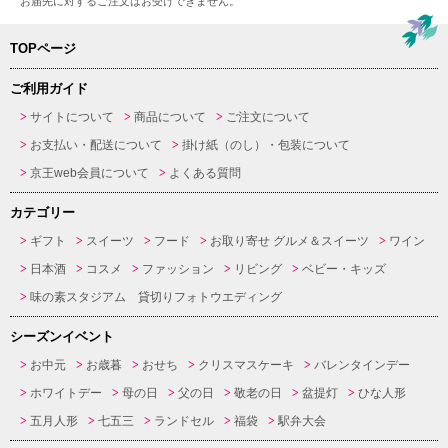
お届先に対するご注文はお受けできません。
TOPページ
ご利用ガイド
サイトについて
商品について
ご注文について
お支払い・配送について
掛け紙（のし）・包装について
京王web会員について
よくある質問
カテゴリー
ギフト
スイーツ
フード
お取り寄せ グルメ＆スイーツ
ワイン
日本酒
コスメ
ファッション
リビング
ベビー・キッズ
味の素スタジアム 貸切りフォトウエディング
シーズンイベント
お中元
お歳暮
おせち
クリスマスケーキ
バレンタインデー
ホワイトデー
母の日
父の日
敬老の日
盆提灯
ひな人形
五月人形
七五三
ランドセル
福袋
駅弁大会