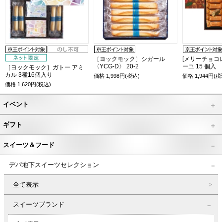
［ヨックモック］シガール
[メリーチョコ
〈YCG-D〉 20-2
ーユ 15 個入
［ヨックモック］ガトー アミ
カル 3種16個入り
価格
1,998
円(税込)
価格
1,944
円(税
価格
1,620
円(税込)
イベント
ギフト
スイーツ＆フード
デパ地下スイーツセレクション
全て表示
スイーツブランド