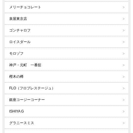
メリーチョコレート
泉屋東京店
ゴンチャロフ
ロイスダール
モロゾフ
神戸・元町 一番舘
樫木の樽
FLO（フロプレステージュ）
銀座コージーコーナー
ISHIYA G
グラニースミス