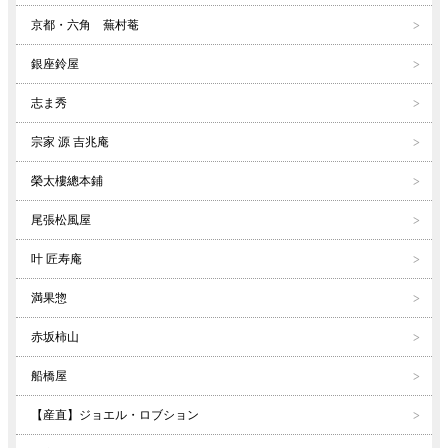
京都・六角 蕪村菴
銀座鈴屋
志ま秀
宗家 源 吉兆庵
榮太樓總本鋪
尾張松風屋
叶 匠寿庵
満果惣
赤坂柿山
船橋屋
【産直】ジョエル・ロブション