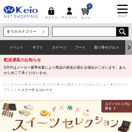
0
メニュー
マイページ
ログイン
カート
イベント
ギフト
スイーツ
フード
取り寄せグルメ
ワ
配送遅延のお知らせ
8月中はメーカー夏季休業により商品の発送が遅れる場合がございます。あら
かじめご了承くださいませ。
トップページ
スイーツ＆フード
デパ地下スイーツセレクション
スイーツ
ブランド
メリーチョコレート