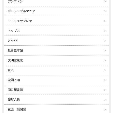
アンファン
ザ・メープルマニア
アトリエサブレヤ
トップス
とらや
坂角総本舗
文明堂東京
森八
花園万頭
両口屋是清
鶴屋八幡
菓匠 清閑院