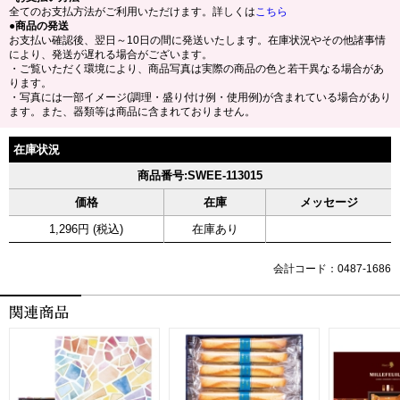
全てのお支払方法がご利用いただけます。詳しくは
こちら
●商品の発送
お支払い確認後、翌日～10日の間に発送いたします。在庫状況やその他諸事情
により、発送が遅れる場合がございます。
・ご覧いただく環境により、商品写真は実際の商品の色と若干異なる場合があ
ります。
・写真には一部イメージ(調理・盛り付け例・使用例)が含まれている場合があり
ます。また、器類等は商品に含まれておりません。
在庫状況
商品番号:SWEE-113015
価格
在庫
メッセージ
1,296円 (税込)
在庫あり
会計コード：0487-1686