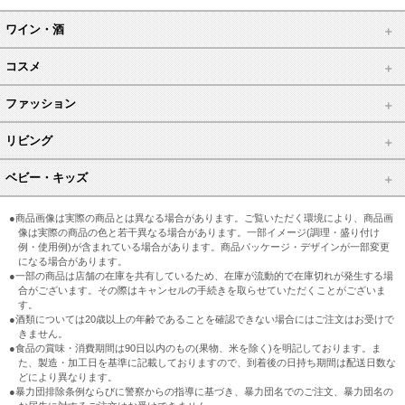
ワイン・酒
コスメ
ファッション
リビング
ベビー・キッズ
●商品画像は実際の商品とは異なる場合があります。ご覧いただく環境により、商品画
像は実際の商品の色と若干異なる場合があります。一部イメージ(調理・盛り付け
例・使用例)が含まれている場合があります。商品パッケージ・デザインが一部変更
になる場合があります。
●一部の商品は店舗の在庫を共有しているため、在庫が流動的で在庫切れが発生する場
合がございます。その際はキャンセルの手続きを取らせていただくことがございま
す。
●酒類については20歳以上の年齢であることを確認できない場合にはご注文はお受けで
きません。
●食品の賞味・消費期間は90日以内のもの(果物、米を除く)を明記しております。ま
た、製造・加工日を基準に記載しておりますので、到着後の日持ち期間は配送日数な
どにより異なります。
●暴力団排除条例ならびに警察からの指導に基づき、暴力団名でのご注文、暴力団名の