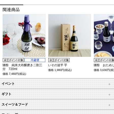
獺祭 純米大吟醸磨き二割三
いその波平 芋
獺祭 おため
分 720ml
価格
1,980
円(税込)
価格
3,630
円(税
価格
7,480
円(税込)
イベント
ギフト
スイーツ＆フード