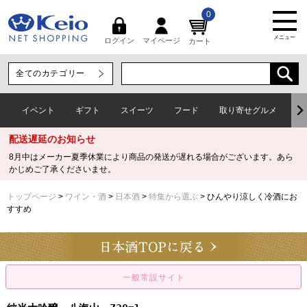
0
メニュー
マイページ
ログイン
カート
イベント
ギフト
スイーツ
フード
取り寄せグルメ
ワ
配送遅延のお知らせ
8月中はメーカー夏季休業により商品の発送が遅れる場合がございます。あら
かじめご了承くださいませ。
トップページ
ワイン・酒
日本酒
特集から選ぶ
ひんやり涼しく冷酒にお
すすめ