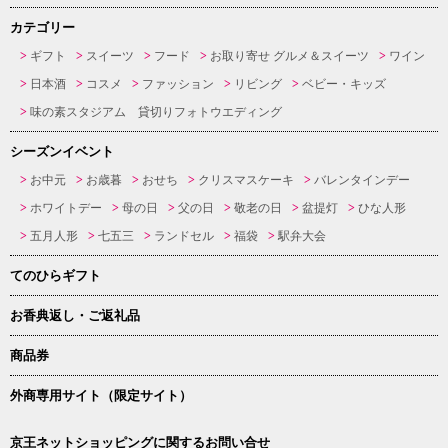
カテゴリー
ギフト
スイーツ
フード
お取り寄せ グルメ＆スイーツ
ワイン
日本酒
コスメ
ファッション
リビング
ベビー・キッズ
味の素スタジアム 貸切りフォトウエディング
シーズンイベント
お中元
お歳暮
おせち
クリスマスケーキ
バレンタインデー
ホワイトデー
母の日
父の日
敬老の日
盆提灯
ひな人形
五月人形
七五三
ランドセル
福袋
駅弁大会
てのひらギフト
お香典返し・ご返礼品
商品券
外商専用サイト（限定サイト）
京王ネットショッピングに関するお問い合せ