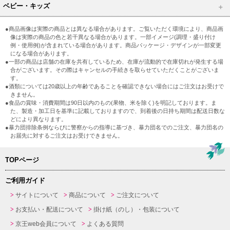
ベビー・キッズ
●商品画像は実際の商品とは異なる場合があります。ご覧いただく環境により、商品画
像は実際の商品の色と若干異なる場合があります。一部イメージ(調理・盛り付け
例・使用例)が含まれている場合があります。商品パッケージ・デザインが一部変更
になる場合があります。
●一部の商品は店舗の在庫を共有しているため、在庫が流動的で在庫切れが発生する場
合がございます。その際はキャンセルの手続きを取らせていただくことがございま
す。
●酒類については20歳以上の年齢であることを確認できない場合にはご注文はお受けで
きません。
●食品の賞味・消費期間は90日以内のもの(果物、米を除く)を明記しております。ま
た、製造・加工日を基準に記載しておりますので、到着後の日持ち期間は配送日数な
どにより異なります。
●暴力団排除条例ならびに警察からの指導に基づき、暴力団名でのご注文、暴力団名の
お届先に対するご注文はお受けできません。
TOPページ
ご利用ガイド
サイトについて
商品について
ご注文について
お支払い・配送について
掛け紙（のし）・包装について
京王web会員について
よくある質問