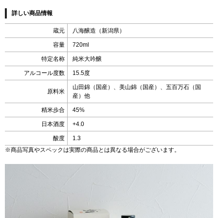
詳しい商品情報
蔵元
八海醸造（新潟県）
容量
720ml
特定名称
純米大吟醸
アルコール度数
15.5度
山田錦（国産）、美山錦（国産）、五百万石（国
原料米
産）他
精米歩合
45%
日本酒度
+4.0
酸度
1.3
※商品写真やスペックは実際の商品とは異なる場合がございます。