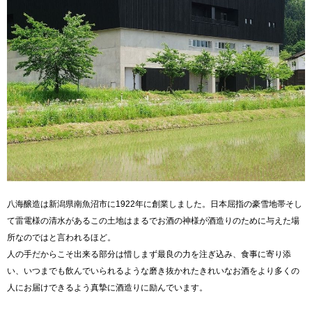
八海醸造は新潟県南魚沼市に1922年に創業しました。日本屈指の豪雪地帯そし
て雷電様の清水があるこの土地はまるでお酒の神様が酒造りのために与えた場
所なのではと言われるほど。
人の手だからこそ出来る部分は惜しまず最良の力を注ぎ込み、食事に寄り添
い、いつまでも飲んでいられるような磨き抜かれたきれいなお酒をより多くの
人にお届けできるよう真摯に酒造りに励んでいます。