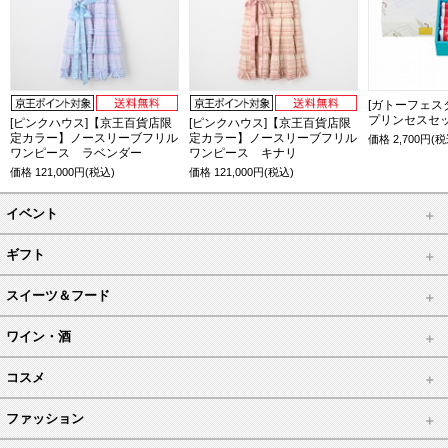
[ガトーフェス
プリンセスセット
[ピンクハウス]【京王百貨店限
[ピンクハウス]【京王百貨店限
定カラー】ノースリーブフリル
定カラー】ノースリーブフリル
価格
2,700
円(税
ワンピース ラベンダー
ワンピース キナリ
価格
121,000
円(税込)
価格
121,000
円(税込)
イベント
ギフト
スイーツ＆フード
ワイン・酒
コスメ
ファッション