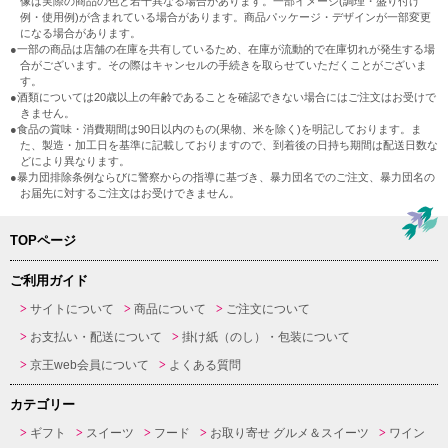
像は実際の商品の色と若干異なる場合があります。一部イメージ(調理・盛り付け
例・使用例)が含まれている場合があります。商品パッケージ・デザインが一部変更
になる場合があります。
●一部の商品は店舗の在庫を共有しているため、在庫が流動的で在庫切れが発生する場
合がございます。その際はキャンセルの手続きを取らせていただくことがございま
す。
●酒類については20歳以上の年齢であることを確認できない場合にはご注文はお受けで
きません。
●食品の賞味・消費期間は90日以内のもの(果物、米を除く)を明記しております。ま
た、製造・加工日を基準に記載しておりますので、到着後の日持ち期間は配送日数な
どにより異なります。
●暴力団排除条例ならびに警察からの指導に基づき、暴力団名でのご注文、暴力団名の
お届先に対するご注文はお受けできません。
TOPページ
ご利用ガイド
サイトについて
商品について
ご注文について
お支払い・配送について
掛け紙（のし）・包装について
京王web会員について
よくある質問
カテゴリー
ギフト
スイーツ
フード
お取り寄せ グルメ＆スイーツ
ワイン