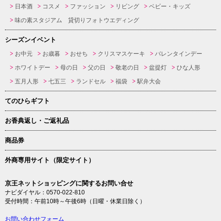
日本酒
コスメ
ファッション
リビング
ベビー・キッズ
味の素スタジアム 貸切りフォトウエディング
シーズンイベント
お中元
お歳暮
おせち
クリスマスケーキ
バレンタインデー
ホワイトデー
母の日
父の日
敬老の日
盆提灯
ひな人形
五月人形
七五三
ランドセル
福袋
駅弁大会
てのひらギフト
お香典返し・ご返礼品
商品券
外商専用サイト（限定サイト）
京王ネットショッピングに関するお問い合せ
ナビダイヤル：0570-022-810
受付時間：午前10時～午後6時（日曜・休業日除く）
お問い合わせフォーム