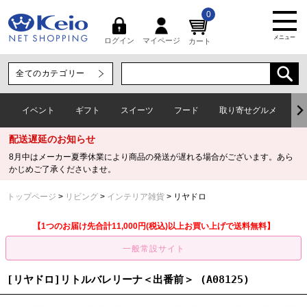
0
メニュー
マイページ
ログイン
カート
イベント
ギフト
スイーツ
フード
取り寄せグルメ
ワ
配送遅延のお知らせ
8月中はメーカー夏季休業により商品の発送が遅れる場合がございます。あら
かじめご了承くださいませ。
トップページ
リビング
インテリア雑貨
リヤドロ
【1つのお届け先合計11,000円(税込)以上お買い上げで送料無料】
[リヤドロ]リトルバレリーナ＜出番前＞ (A08125)