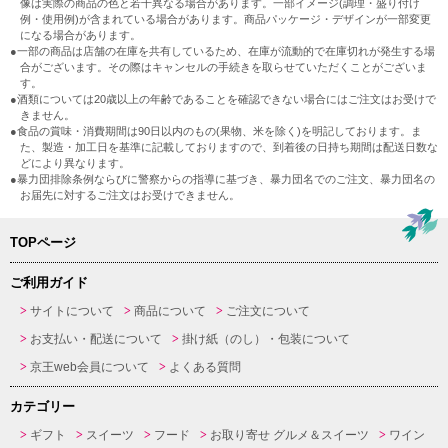
像は実際の商品の色と若干異なる場合があります。一部イメージ(調理・盛り付け
例・使用例)が含まれている場合があります。商品パッケージ・デザインが一部変更
になる場合があります。
●一部の商品は店舗の在庫を共有しているため、在庫が流動的で在庫切れが発生する場
合がございます。その際はキャンセルの手続きを取らせていただくことがございま
す。
●酒類については20歳以上の年齢であることを確認できない場合にはご注文はお受けで
きません。
●食品の賞味・消費期間は90日以内のもの(果物、米を除く)を明記しております。ま
た、製造・加工日を基準に記載しておりますので、到着後の日持ち期間は配送日数な
どにより異なります。
●暴力団排除条例ならびに警察からの指導に基づき、暴力団名でのご注文、暴力団名の
お届先に対するご注文はお受けできません。
TOPページ
ご利用ガイド
サイトについて
商品について
ご注文について
お支払い・配送について
掛け紙（のし）・包装について
京王web会員について
よくある質問
カテゴリー
ギフト
スイーツ
フード
お取り寄せ グルメ＆スイーツ
ワイン