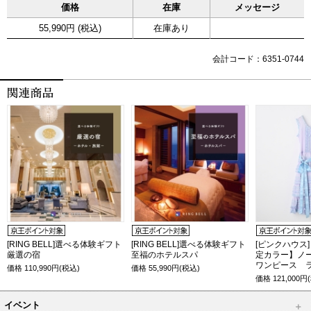
価格
在庫
メッセージ
55,990円 (税込)
在庫あり
会計コード：6351-0744
[RING BELL]選べる体験ギフト
[RING BELL]選べる体験ギフト
[ピンクハウス
厳選の宿
至福のホテルスパ
定カラー】ノ
ワンピース 
価格
110,990
円(税込)
価格
55,990
円(税込)
価格
121,000
円
イベント