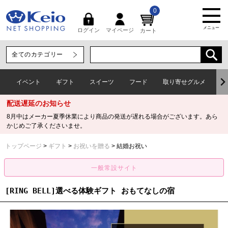
0
メニュー
マイページ
ログイン
カート
イベント
ギフト
スイーツ
フード
取り寄せグルメ
ワ
配送遅延のお知らせ
8月中はメーカー夏季休業により商品の発送が遅れる場合がございます。あら
かじめご了承くださいませ。
トップページ
ギフト
お祝いを贈る
結婚お祝い
[RING BELL]選べる体験ギフト おもてなしの宿