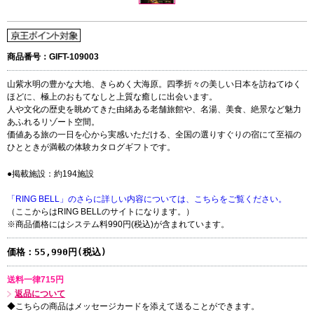
商品番号：GIFT-109003
山紫水明の豊かな大地、きらめく大海原。四季折々の美しい日本を訪ねてゆく
ほどに、極上のおもてなしと上質な癒しに出会います。
人や文化の歴史を眺めてきた由緒ある老舗旅館や、名湯、美食、絶景など魅力
あふれるリゾート空間。
価値ある旅の一日を心から実感いただける、全国の選りすぐりの宿にて至福の
ひとときが満載の体験カタログギフトです。
●掲載施設：約194施設
「RING BELL」のさらに詳しい内容については、こちらをご覧ください。
（ここからはRING BELLのサイトになります。）
※商品価格にはシステム料990円(税込)が含まれています。
価格：
55,990円(税込)
送料一律715円
返品について
◆こちらの商品はメッセージカードを添えて送ることができます。