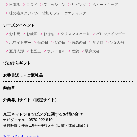
日本酒
コスメ
ファッション
リビング
ベビー・キッズ
味の素スタジアム 貸切りフォトウエディング
シーズンイベント
お中元
お歳暮
おせち
クリスマスケーキ
バレンタインデー
ホワイトデー
母の日
父の日
敬老の日
盆提灯
ひな人形
五月人形
七五三
ランドセル
福袋
駅弁大会
てのひらギフト
お香典返し・ご返礼品
商品券
外商専用サイト（限定サイト）
京王ネットショッピングに関するお問い合せ
ナビダイヤル：0570-022-810
受付時間：午前10時～午後6時（日曜・休業日除く）
お問い合わせフォーム