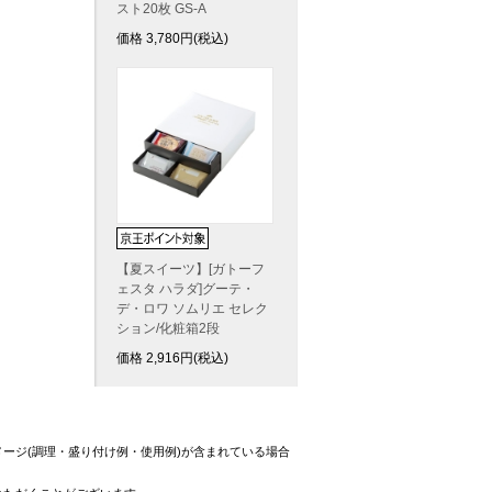
スト20枚 GS-A
価格
3,780
円(税込)
【夏スイーツ】[ガトーフ
ェスタ ハラダ]グーテ・
デ・ロワ ソムリエ セレク
ション/化粧箱2段
価格
2,916
円(税込)
ージ(調理・盛り付け例・使用例)が含まれている場合