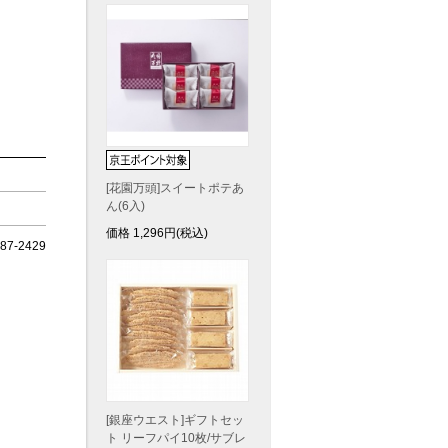
[花園万頭]スイートポテあ
ん(6入)
価格
1,296
円(税込)
7-2429
[銀座ウエスト]ギフトセッ
ト リーフパイ10枚/サブレ