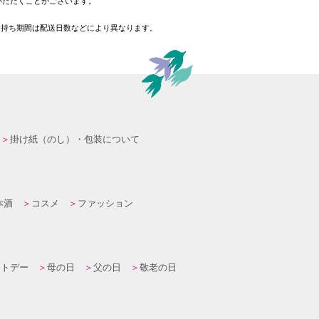
いただくことがございます。
日持ち期間は配送日数などにより異なります。
掛け紙（のし）・包装について
本酒
コスメ
ファッション
イトデー
母の日
父の日
敬老の日