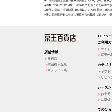
●一部の商品は店舗の在庫を共有しているため、在庫
●酒類については20歳以上の年齢であることを確認で
●食品の賞味・消費期間は90日以内のもの(果物、米
●暴力団排除条例ならびに警察からの指導に基づき、
TOPペ
ご利用ガ
サイト
店舗情報
京王w
新宿店
聖蹟桜ヶ丘店
カテゴリ
サテライト店
ギフト
リビン
シーズン
お中元
盆提灯
てのひら