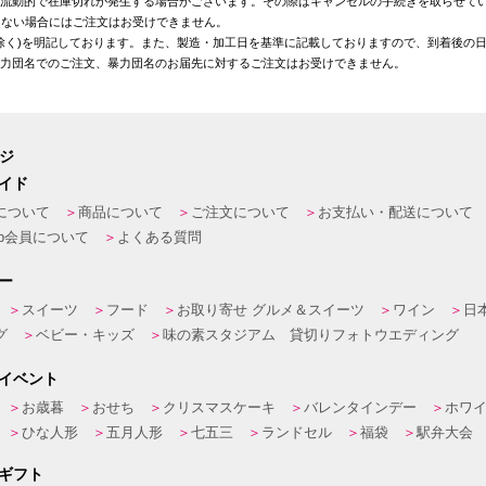
が流動的で在庫切れが発生する場合がございます。その際はキャンセルの手続きを取らせて
きない場合にはご注文はお受けできません。
を除く)を明記しております。また、製造・加工日を基準に記載しておりますので、到着後の
暴力団名でのご注文、暴力団名のお届先に対するご注文はお受けできません。
ージ
イド
について
商品について
ご注文について
お支払い・配送について
eb会員について
よくある質問
ー
スイーツ
フード
お取り寄せ グルメ＆スイーツ
ワイン
日
グ
ベビー・キッズ
味の素スタジアム 貸切りフォトウエディング
イベント
お歳暮
おせち
クリスマスケーキ
バレンタインデー
ホワ
ひな人形
五月人形
七五三
ランドセル
福袋
駅弁大会
ギフト