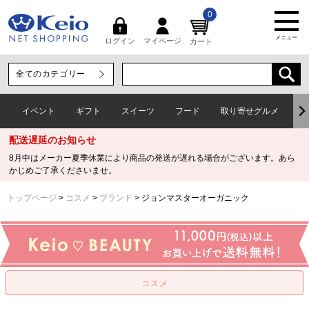
0
メニュー
マイページ
ログイン
カート
イベント
ギフト
スイーツ
フード
取り寄せグルメ
ワ
配送遅延のお知らせ
8月中はメーカー夏季休業により商品の発送が遅れる場合がございます。あら
かじめご了承くださいませ。
トップページ
コスメ
ブランド
ジョンマスターオーガニック