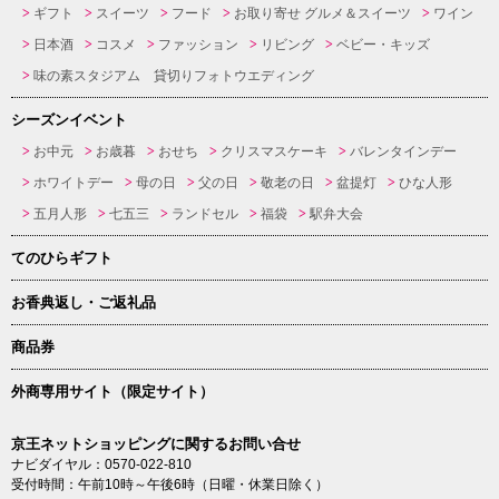
ギフト
スイーツ
フード
お取り寄せ グルメ＆スイーツ
ワイン
日本酒
コスメ
ファッション
リビング
ベビー・キッズ
味の素スタジアム 貸切りフォトウエディング
シーズンイベント
お中元
お歳暮
おせち
クリスマスケーキ
バレンタインデー
ホワイトデー
母の日
父の日
敬老の日
盆提灯
ひな人形
五月人形
七五三
ランドセル
福袋
駅弁大会
てのひらギフト
お香典返し・ご返礼品
商品券
外商専用サイト（限定サイト）
京王ネットショッピングに関するお問い合せ
ナビダイヤル：0570-022-810
受付時間：午前10時～午後6時（日曜・休業日除く）