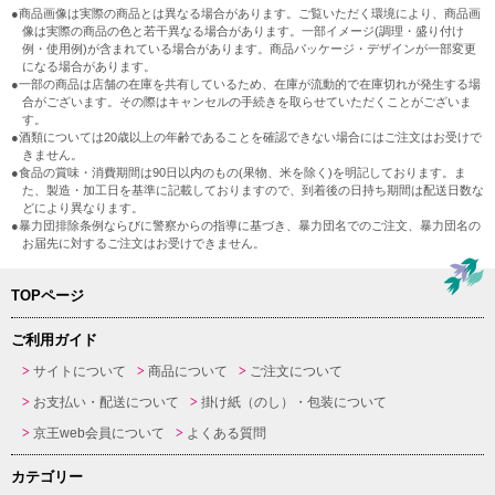
●商品画像は実際の商品とは異なる場合があります。ご覧いただく環境により、商品画
像は実際の商品の色と若干異なる場合があります。一部イメージ(調理・盛り付け
例・使用例)が含まれている場合があります。商品パッケージ・デザインが一部変更
になる場合があります。
●一部の商品は店舗の在庫を共有しているため、在庫が流動的で在庫切れが発生する場
合がございます。その際はキャンセルの手続きを取らせていただくことがございま
す。
●酒類については20歳以上の年齢であることを確認できない場合にはご注文はお受けで
きません。
●食品の賞味・消費期間は90日以内のもの(果物、米を除く)を明記しております。ま
た、製造・加工日を基準に記載しておりますので、到着後の日持ち期間は配送日数な
どにより異なります。
●暴力団排除条例ならびに警察からの指導に基づき、暴力団名でのご注文、暴力団名の
お届先に対するご注文はお受けできません。
TOPページ
ご利用ガイド
サイトについて
商品について
ご注文について
お支払い・配送について
掛け紙（のし）・包装について
京王web会員について
よくある質問
カテゴリー