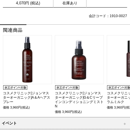
4,070円 (税込)
在庫あり
会計コード：1910-0027
コスメクリニック[ジョンマス
コスメクリニック[ジョンマス
コスメクリニッ
ターオーガニック]A＆Aヘアス
ターオーガニック]G＆Cリーブ
ターオーガニッ
プレー
インコンディショニングミスト
ラムミルク
N
価格
3,960
円(税込)
価格
3,960
円(税
価格
3,960
円(税込)
イベント