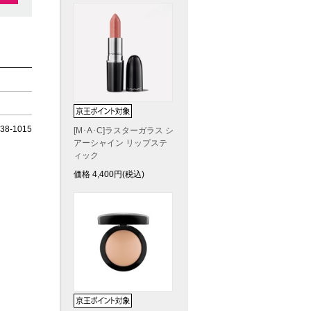
8-1015
[M･A･C]ラスターガラス シ
アーシャイン リップステ
ィック
価格
4,400
円(税込)