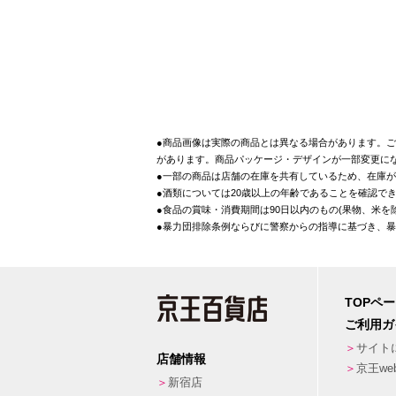
●商品画像は実際の商品とは異なる場合があります。ご
があります。商品パッケージ・デザインが一部変更に
●一部の商品は店舗の在庫を共有しているため、在庫
●酒類については20歳以上の年齢であることを確認で
●食品の賞味・消費期間は90日以内のもの(果物、米
●暴力団排除条例ならびに警察からの指導に基づき、
TOPペ
ご利用ガ
サイト
店舗情報
京王w
新宿店