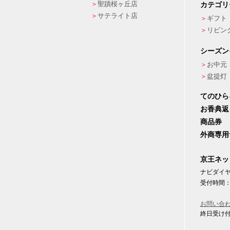
聖蹟桜ヶ丘店
カテゴリ
サテライト店
ギフト
リビン
シーズン
お中元
盆提灯
てのひら
お香典返
商品券
外商専用
京王ネッ
ナビダイヤル
受付時間：
お問い合
終日受け