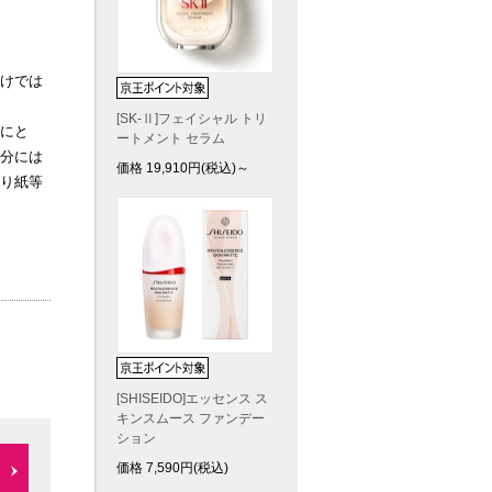
けでは
[SK-Ⅱ]フェイシャル トリ
にと
ートメント セラム
分には
価格
19,910
円(税込)～
り紙等
[SHISEIDO]エッセンス ス
キンスムース ファンデー
ション
価格
7,590
円(税込)