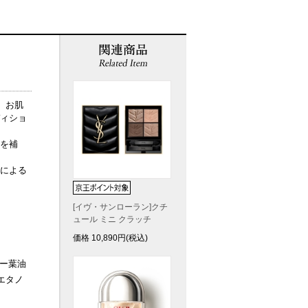
、お肌
ィショ
を補
による
[イヴ・サンローラン]クチ
ュール ミニ クラッチ
価格
10,890
円(税込)
リー葉油
エタノ