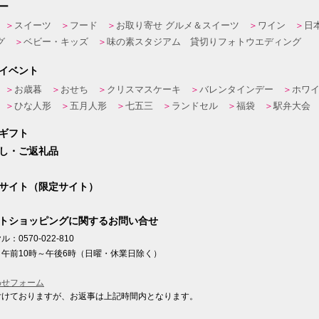
ー
スイーツ
フード
お取り寄せ グルメ＆スイーツ
ワイン
日
グ
ベビー・キッズ
味の素スタジアム 貸切りフォトウエディング
イベント
お歳暮
おせち
クリスマスケーキ
バレンタインデー
ホワ
ひな人形
五月人形
七五三
ランドセル
福袋
駅弁大会
ギフト
し・ご返礼品
サイト（限定サイト）
トショッピングに関するお問い合せ
：0570-022-810
午前10時～午後6時（日曜・休業日除く）
わせフォーム
付けておりますが、お返事は上記時間内となります。