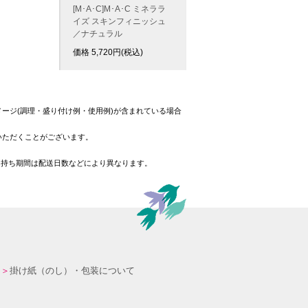
[M･A･C]M･A･C ミネララ
イズ スキンフィニッシュ
／ナチュラル
価格
5,720
円(税込)
ージ(調理・盛り付け例・使用例)が含まれている場合
いただくことがございます。
日持ち期間は配送日数などにより異なります。
掛け紙（のし）・包装について