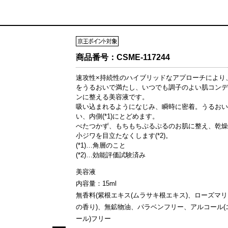
商品番号：
CSME-117244
速攻性×持続性のハイブリッドなアプローチにより
をうるおいで満たし、いつでも調子のよい肌コンデ
ンに整える美容液です。
吸い込まれるようになじみ、瞬時に密着。うるおい
い、内側(*1)にとどめます。
べたつかず、もちもちぷるぷるのお肌に整え、乾燥
小ジワを目立たなくします(*2)。
(*1)…角層のこと
(*2)…効能評価試験済み
美容液
内容量：15ml
無香料(紫根エキス(ムラサキ根エキス)、ローズマ
の香り)、無鉱物油、パラベンフリー、アルコール(
ール)フリー