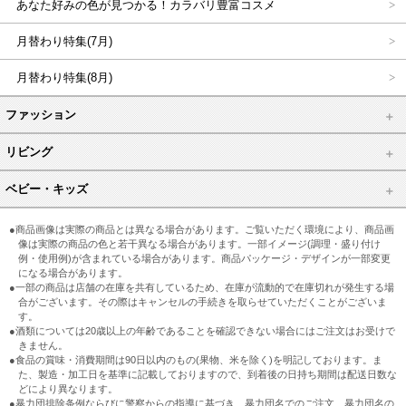
あなた好みの色が見つかる！カラバリ豊富コスメ
月替わり特集(7月)
月替わり特集(8月)
ファッション
リビング
ベビー・キッズ
●商品画像は実際の商品とは異なる場合があります。ご覧いただく環境により、商品画
像は実際の商品の色と若干異なる場合があります。一部イメージ(調理・盛り付け
例・使用例)が含まれている場合があります。商品パッケージ・デザインが一部変更
になる場合があります。
●一部の商品は店舗の在庫を共有しているため、在庫が流動的で在庫切れが発生する場
合がございます。その際はキャンセルの手続きを取らせていただくことがございま
す。
●酒類については20歳以上の年齢であることを確認できない場合にはご注文はお受けで
きません。
●食品の賞味・消費期間は90日以内のもの(果物、米を除く)を明記しております。ま
た、製造・加工日を基準に記載しておりますので、到着後の日持ち期間は配送日数な
どにより異なります。
●暴力団排除条例ならびに警察からの指導に基づき、暴力団名でのご注文、暴力団名の