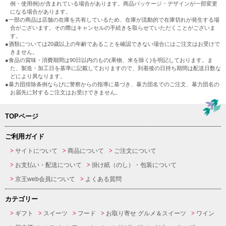
例・使用例)が含まれている場合があります。商品パッケージ・デザインが一部変更
になる場合があります。
●一部の商品は店舗の在庫を共有しているため、在庫が流動的で在庫切れが発生する場
合がございます。その際はキャンセルの手続きを取らせていただくことがございま
す。
●酒類については20歳以上の年齢であることを確認できない場合にはご注文はお受けで
きません。
●食品の賞味・消費期間は90日以内のもの(果物、米を除く)を明記しております。ま
た、製造・加工日を基準に記載しておりますので、到着後の日持ち期間は配送日数な
どにより異なります。
●暴力団排除条例ならびに警察からの指導に基づき、暴力団名でのご注文、暴力団名の
お届先に対するご注文はお受けできません。
TOPページ
ご利用ガイド
サイトについて
商品について
ご注文について
お支払い・配送について
掛け紙（のし）・包装について
京王web会員について
よくある質問
カテゴリー
ギフト
スイーツ
フード
お取り寄せ グルメ＆スイーツ
ワイン