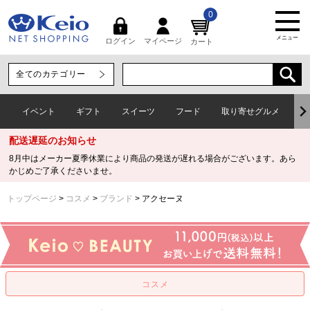
0
メニュー
マイページ
ログイン
カート
イベント
ギフト
スイーツ
フード
取り寄せグルメ
ワ
配送遅延のお知らせ
8月中はメーカー夏季休業により商品の発送が遅れる場合がございます。あら
かじめご了承くださいませ。
トップページ
コスメ
ブランド
アクセーヌ