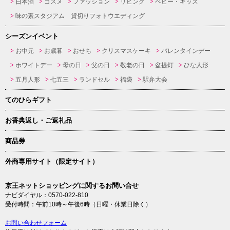
日本酒
コスメ
ファッション
リビング
ベビー・キッズ
味の素スタジアム 貸切りフォトウエディング
シーズンイベント
お中元
お歳暮
おせち
クリスマスケーキ
バレンタインデー
ホワイトデー
母の日
父の日
敬老の日
盆提灯
ひな人形
五月人形
七五三
ランドセル
福袋
駅弁大会
てのひらギフト
お香典返し・ご返礼品
商品券
外商専用サイト（限定サイト）
京王ネットショッピングに関するお問い合せ
ナビダイヤル：0570-022-810
受付時間：午前10時～午後6時（日曜・休業日除く）
お問い合わせフォーム