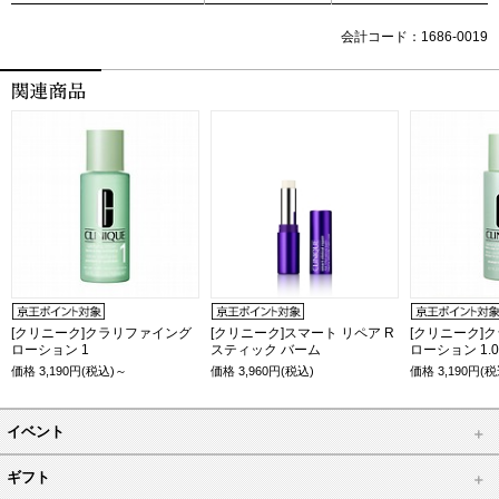
会計コード：1686-0019
[クリニーク]クラリファイング
[クリニーク]スマート リペア R
[クリニーク]
ローション 1
スティック バーム
ローション 1.
価格
3,190
円(税込)～
価格
3,960
円(税込)
価格
3,190
円(税
イベント
ギフト