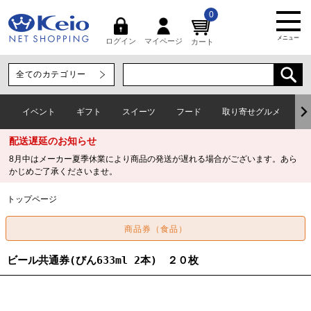
0
メニュー
マイページ
ログイン
カート
イベント
ギフト
スイーツ
フード
取り寄せグルメ
ワ
配送遅延のお知らせ
8月中はメーカー夏季休業により商品の発送が遅れる場合がございます。あら
かじめご了承くださいませ。
トップページ
ビール共通券(びん633ml 2本) ２０枚