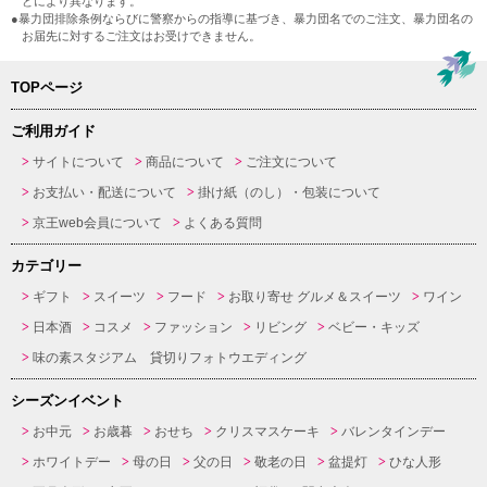
どにより異なります。
●暴力団排除条例ならびに警察からの指導に基づき、暴力団名でのご注文、暴力団名の
お届先に対するご注文はお受けできません。
TOPページ
ご利用ガイド
サイトについて
商品について
ご注文について
お支払い・配送について
掛け紙（のし）・包装について
京王web会員について
よくある質問
カテゴリー
ギフト
スイーツ
フード
お取り寄せ グルメ＆スイーツ
ワイン
日本酒
コスメ
ファッション
リビング
ベビー・キッズ
味の素スタジアム 貸切りフォトウエディング
シーズンイベント
お中元
お歳暮
おせち
クリスマスケーキ
バレンタインデー
ホワイトデー
母の日
父の日
敬老の日
盆提灯
ひな人形