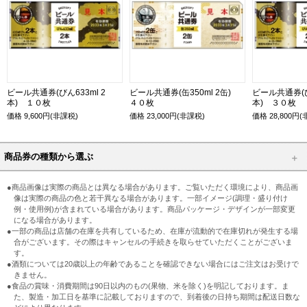
ビール共通券(びん633ml 2
ビール共通券(缶350ml 2缶)
ビール共通券(び
本) １０枚
４０枚
本) ３０枚
価格
9,600
円(非課税)
価格
23,000
円(非課税)
価格
28,800
円(
商品券の種類から選ぶ
●商品画像は実際の商品とは異なる場合があります。ご覧いただく環境により、商品画
像は実際の商品の色と若干異なる場合があります。一部イメージ(調理・盛り付け
例・使用例)が含まれている場合があります。商品パッケージ・デザインが一部変更
になる場合があります。
●一部の商品は店舗の在庫を共有しているため、在庫が流動的で在庫切れが発生する場
合がございます。その際はキャンセルの手続きを取らせていただくことがございま
す。
●酒類については20歳以上の年齢であることを確認できない場合にはご注文はお受けで
きません。
●食品の賞味・消費期間は90日以内のもの(果物、米を除く)を明記しております。ま
た、製造・加工日を基準に記載しておりますので、到着後の日持ち期間は配送日数な