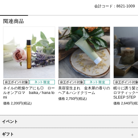
会計コード：8621-1009
ネイルの乾燥ケアにも◎ ロー
美容室生まれ 金木犀の香りの
眠りに誘う髪
ルオンアロマ baika／hana to
ヘア＆ハンドクリーム
ロマティック
mi
SLEEP STEP
価格
2,750
円(税込)
価格
2,200
円(税込)
価格
2,640
円(税
イベント
ギフト