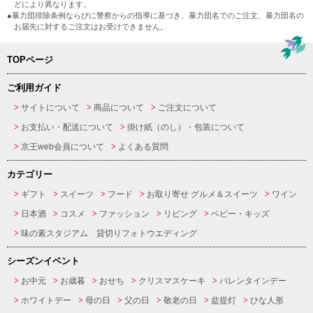
どにより異なります。
●暴力団排除条例ならびに警察からの指導に基づき、暴力団名でのご注文、暴力団名の
お届先に対するご注文はお受けできません。
TOPページ
ご利用ガイド
サイトについて
商品について
ご注文について
お支払い・配送について
掛け紙（のし）・包装について
京王web会員について
よくある質問
カテゴリー
ギフト
スイーツ
フード
お取り寄せ グルメ＆スイーツ
ワイン
日本酒
コスメ
ファッション
リビング
ベビー・キッズ
味の素スタジアム 貸切りフォトウエディング
シーズンイベント
お中元
お歳暮
おせち
クリスマスケーキ
バレンタインデー
ホワイトデー
母の日
父の日
敬老の日
盆提灯
ひな人形