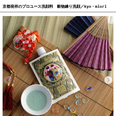
京都発祥のプロユース洗顔料 穀物練り洗顔／kyo・miori