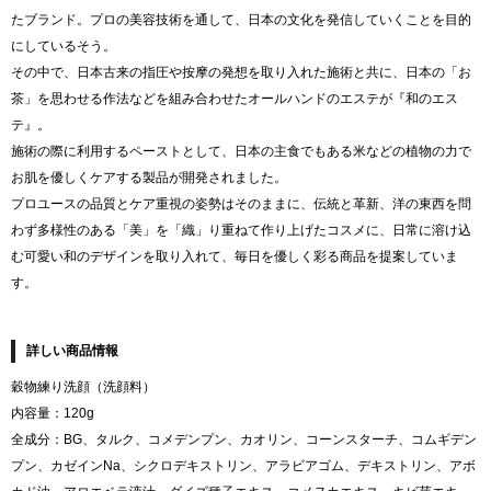
たブランド。プロの美容技術を通して、日本の文化を発信していくことを目的
にしているそう。
その中で、日本古来の指圧や按摩の発想を取り入れた施術と共に、日本の「お
茶」を思わせる作法などを組み合わせたオールハンドのエステが『和のエス
テ』。
施術の際に利用するペーストとして、日本の主食でもある米などの植物の力で
お肌を優しくケアする製品が開発されました。
プロユースの品質とケア重視の姿勢はそのままに、伝統と革新、洋の東西を問
わず多様性のある「美」を「織」り重ねて作り上げたコスメに、日常に溶け込
む可愛い和のデザインを取り入れて、毎日を優しく彩る商品を提案していま
す。
詳しい商品情報
穀物練り洗顔（洗顔料）
内容量：120g
全成分：BG、タルク、コメデンプン、カオリン、コーンスターチ、コムギデン
プン、カゼインNa、シクロデキストリン、アラビアゴム、デキストリン、アボ