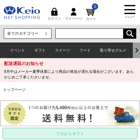
0
メニュー
マイページ
ログイン
カート
イベント
ギフト
スイーツ
フード
取り寄せグルメ
ワ
配送遅延のお知らせ
8月中はメーカー夏季休業により商品の発送が遅れる場合がございます。あら
かじめご了承くださいませ。
トップページ