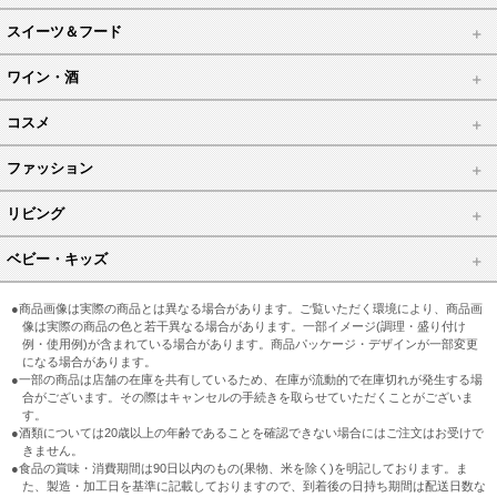
スイーツ＆フード
ワイン・酒
コスメ
ファッション
リビング
ベビー・キッズ
●商品画像は実際の商品とは異なる場合があります。ご覧いただく環境により、商品画
像は実際の商品の色と若干異なる場合があります。一部イメージ(調理・盛り付け
例・使用例)が含まれている場合があります。商品パッケージ・デザインが一部変更
になる場合があります。
●一部の商品は店舗の在庫を共有しているため、在庫が流動的で在庫切れが発生する場
合がございます。その際はキャンセルの手続きを取らせていただくことがございま
す。
●酒類については20歳以上の年齢であることを確認できない場合にはご注文はお受けで
きません。
●食品の賞味・消費期間は90日以内のもの(果物、米を除く)を明記しております。ま
た、製造・加工日を基準に記載しておりますので、到着後の日持ち期間は配送日数な