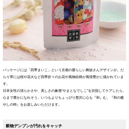
パッケージには「四季まいこ」という京都の愛らしい舞妓さんデザインが。だ
らり帯には桜や花火など四季折々のお花や風物絵柄が風情豊かに描かれていま
す。
日本女性の清らかさや、美しさの象徴“やまとなでしこ”を目指してケアしたら、
心まで豊かになれそう。いつもよりちょっぴり贅沢に心も『和』む、『和の癒
やしの時』をお楽しみいただけます。
穀物デンプンが汚れをキャッチ