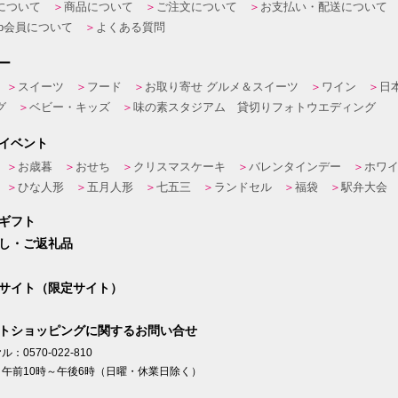
について
商品について
ご注文について
お支払い・配送について
eb会員について
よくある質問
ー
スイーツ
フード
お取り寄せ グルメ＆スイーツ
ワイン
日
グ
ベビー・キッズ
味の素スタジアム 貸切りフォトウエディング
イベント
お歳暮
おせち
クリスマスケーキ
バレンタインデー
ホワ
ひな人形
五月人形
七五三
ランドセル
福袋
駅弁大会
ギフト
し・ご返礼品
サイト（限定サイト）
トショッピングに関するお問い合せ
：0570-022-810
午前10時～午後6時（日曜・休業日除く）