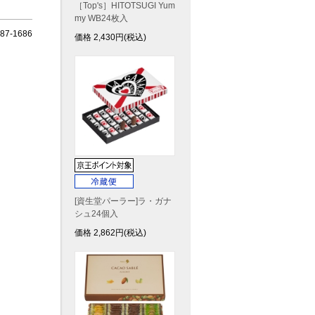
［Top's］HITOTSUGI Yum
my WB24枚入
7-1686
価格
2,430
円(税込)
[資生堂パーラー]ラ・ガナ
シュ24個入
価格
2,862
円(税込)