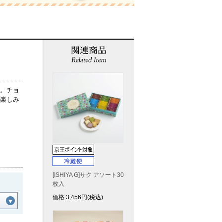
。チョ
楽しみ
[ISHIYA G]サク アソート30
枚入
価格
3,456
円(税込)