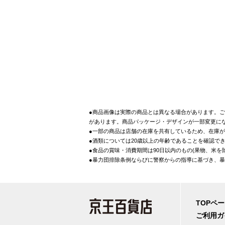
●商品画像は実際の商品とは異なる場合があります。ご
があります。商品パッケージ・デザインが一部変更に
●一部の商品は店舗の在庫を共有しているため、在庫
●酒類については20歳以上の年齢であることを確認で
●食品の賞味・消費期間は90日以内のもの(果物、米
●暴力団排除条例ならびに警察からの指導に基づき、
TOPペ
ご利用ガ