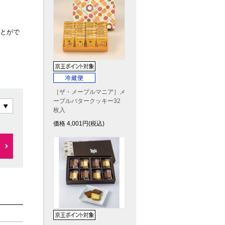
とがで
［ザ・メープルマニア］メ
ープルバタークッキー32
枚入
価格
4,001
円(税込)